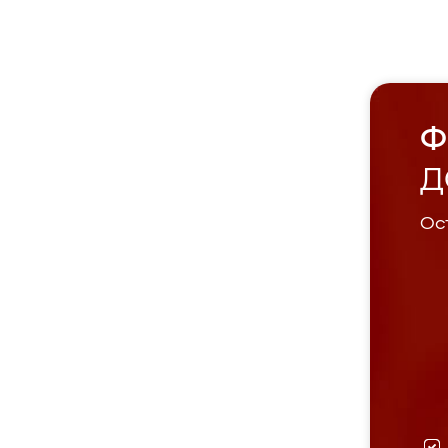
Ф
Д
Ост