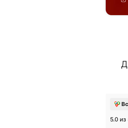
Д
Вс
5.0
из 