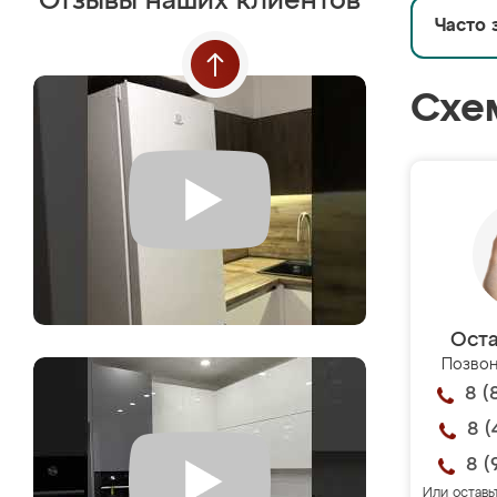
Отзывы наших клиентов
Часто 
Схе
Оста
Позвон
8 (
8 (
8 (
Или оставь