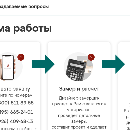
задаваемые вопросы
ма работы
вьте заявку
Замер и расчет
ите по номерам
Дизайнер-замерщик
800) 511-89-55
приедет к Вам с каталогом
материалов,
Вы
495) 665-24-01
проведёт детальные
р
926) 409-68-13
замеры,
д
составит проект и сделает
з
те заявку на сайте для