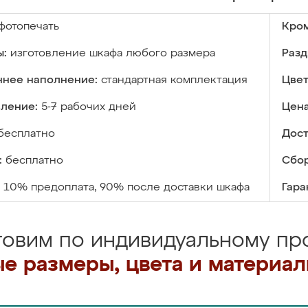
фотопечать
Кром
ы:
изготовление шкафа любого размера
Разд
ннее наполнение:
стандартная комплектация
Цвет
вление:
5-7 рабочих дней
Цена
бесплатно
Дост
:
бесплатно
Сбор
10% предоплата, 90% после доставки шкафа
Гара
товим по индивидуальному про
е размеры, цвета и материа