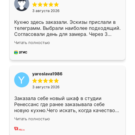
3 августа 2026
Кухню здесь заказали. Эскизы прислали в
телеграмм. Выбрали наиболее подходящий.
Согласовали день для замера. Через 3
недели кухня была уже готова. Остались
Читать полностью
довольны работой. Спасибо Ренессанс
мебель за качественную работу!
yaroslava1986
3 августа 2026
Заказала себе новый шкаф в студии
Ренессанс где ранее заказывала себе
новую кухню.Чего искать, когда качеством
вполне довольна. Служит кухня уже почти
Читать полностью
два года, нареканий нет.