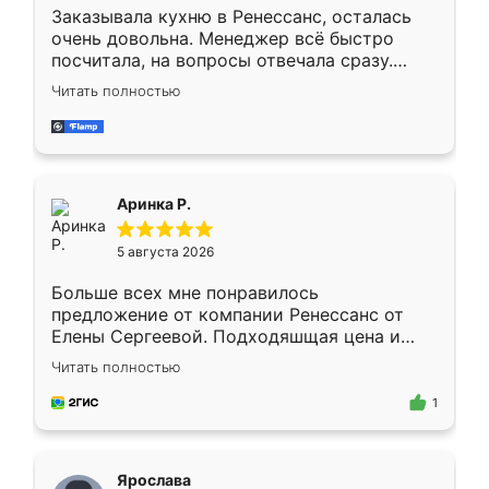
Заказывала кухню в Ренессанс, осталась
очень довольна. Менеджер всё быстро
посчитала, на вопросы отвечала сразу.
Замерщик приехал в субботу, подошёл к
Читать полностью
делу со всей ответственностью. Собрали
за день, ребята работали аккуратно, даже
пыли почти не было. Качество отличное,
ящики ходят плавно, ничего не скрипит.
Всё подошло как влитое.
Аринка Р.
5 августа 2026
Больше всех мне понравилось
предложение от компании Ренессанс от
Елены Сергеевой. Подходяшщая цена и
короткие сроки изготовления. Приехавший
Читать полностью
для замера сотрудник Владислав
предложил по моему эскизу самый
1
подходящий вариант шкафа. Немного его
видоизменил, получилось даже лучше, чем
я хотела.
Ярослава