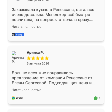
6 августа 2026
мебели буду заказывать только здесь.
Заказывала кухню в Ренессанс, осталась
очень довольна. Менеджер всё быстро
посчитала, на вопросы отвечала сразу.
Замерщик приехал в субботу, подошёл к
Читать полностью
делу со всей ответственностью. Собрали
за день, ребята работали аккуратно, даже
пыли почти не было. Качество отличное,
ящики ходят плавно, ничего не скрипит.
Всё подошло как влитое.
Аринка Р.
5 августа 2026
Больше всех мне понравилось
предложение от компании Ренессанс от
Елены Сергеевой. Подходяшщая цена и
короткие сроки изготовления. Приехавший
Читать полностью
для замера сотрудник Владислав
предложил по моему эскизу самый
1
подходящий вариант шкафа. Немного его
видоизменил, получилось даже лучше, чем