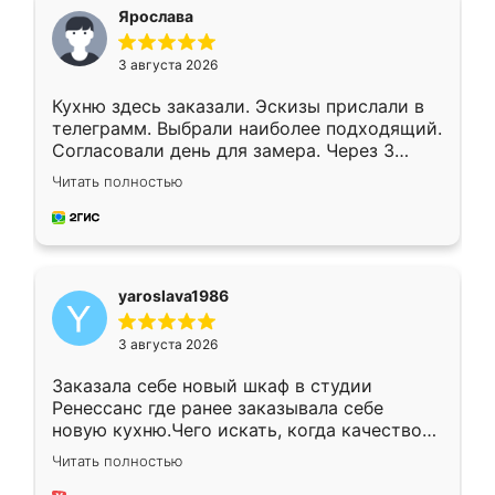
я хотела.
Ярослава
3 августа 2026
Кухню здесь заказали. Эскизы прислали в
телеграмм. Выбрали наиболее подходящий.
Согласовали день для замера. Через 3
недели кухня была уже готова. Остались
Читать полностью
довольны работой. Спасибо Ренессанс
мебель за качественную работу!
yaroslava1986
3 августа 2026
Заказала себе новый шкаф в студии
Ренессанс где ранее заказывала себе
новую кухню.Чего искать, когда качеством
вполне довольна. Служит кухня уже почти
Читать полностью
два года, нареканий нет.