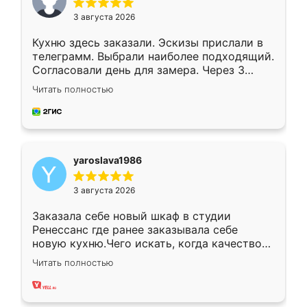
3 августа 2026
Кухню здесь заказали. Эскизы прислали в
телеграмм. Выбрали наиболее подходящий.
Согласовали день для замера. Через 3
недели кухня была уже готова. Остались
Читать полностью
довольны работой. Спасибо Ренессанс
мебель за качественную работу!
yaroslava1986
3 августа 2026
Заказала себе новый шкаф в студии
Ренессанс где ранее заказывала себе
новую кухню.Чего искать, когда качеством
вполне довольна. Служит кухня уже почти
Читать полностью
два года, нареканий нет.