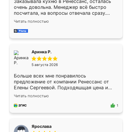
Заказывала кухню в Ренессанс, осталась
очень довольна. Менеджер всё быстро
посчитала, на вопросы отвечала сразу.
Замерщик приехал в субботу, подошёл к
Читать полностью
делу со всей ответственностью. Собрали
за день, ребята работали аккуратно, даже
пыли почти не было. Качество отличное,
ящики ходят плавно, ничего не скрипит.
Всё подошло как влитое.
Аринка Р.
5 августа 2026
Больше всех мне понравилось
предложение от компании Ренессанс от
Елены Сергеевой. Подходяшщая цена и
короткие сроки изготовления. Приехавший
Читать полностью
для замера сотрудник Владислав
предложил по моему эскизу самый
1
подходящий вариант шкафа. Немного его
видоизменил, получилось даже лучше, чем
я хотела.
Ярослава