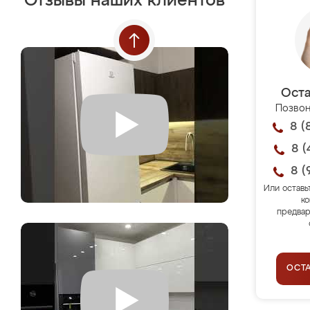
Отзывы наших клиентов
Оста
Позвон
8 (
8 (
8 (
Или оставь
ко
предвар
ОСТ