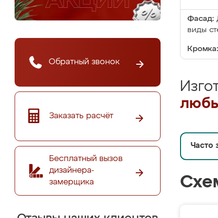
Фасад:
виды ст
Кромка
Обратный звонок
Изго
любы
Заказать расчёт
Часто 
Бесплатный вызов
дизайнера-
Схе
замерщика