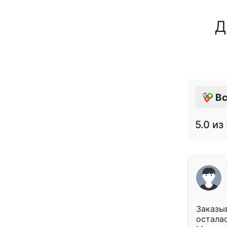
Д
Вс
5.0
из 
Заказыв
осталас