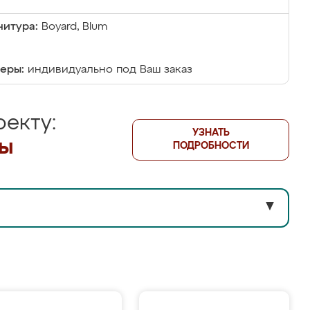
итура:
Boyard, Blum
еры:
индивидуально под Ваш заказ
екту:
УЗНАТЬ
лы
ПОДРОБНОСТИ
▼