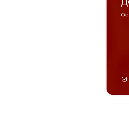
Д
Ост