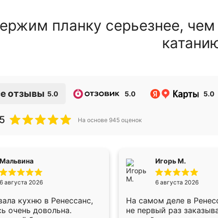
ержим планку серьезнее, чем
катани
е отзывы
5.0
5.0
5.0
5
На основе
945
оценок
Мальвина
Игорь М.
6 августа 2026
6 августа 2026
ала кухню в Ренессанс,
На самом деле в Ренес
ь очень довольна.
не первый раз заказыв