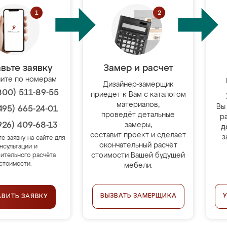
вьте заявку
Замер и расчет
ите по номерам
Дизайнер-замерщик
800) 511-89-55
приедет к Вам с каталогом
материалов,
Вы
495) 665-24-01
проведёт детальные
р
926) 409-68-13
замеры,
д
составит проект и сделает
з
те заявку на сайте для
окончательный расчёт
нсультации и
стоимости Вашей будущей
ительного расчёта
стоимости.
мебели.
ВЫЗВАТЬ ЗАМЕРЩИКА
АВИТЬ ЗАЯВКУ