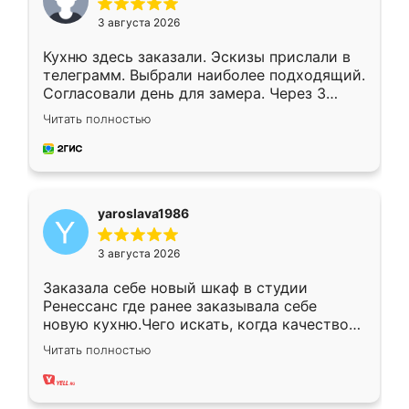
3 августа 2026
Кухню здесь заказали. Эскизы прислали в
телеграмм. Выбрали наиболее подходящий.
Согласовали день для замера. Через 3
недели кухня была уже готова. Остались
Читать полностью
довольны работой. Спасибо Ренессанс
мебель за качественную работу!
yaroslava1986
3 августа 2026
Заказала себе новый шкаф в студии
Ренессанс где ранее заказывала себе
новую кухню.Чего искать, когда качеством
вполне довольна. Служит кухня уже почти
Читать полностью
два года, нареканий нет.