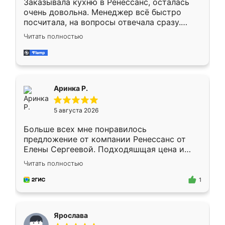
Заказывала кухню в Ренессанс, осталась
очень довольна. Менеджер всё быстро
посчитала, на вопросы отвечала сразу.
Замерщик приехал в субботу, подошёл к
Читать полностью
делу со всей ответственностью. Собрали
за день, ребята работали аккуратно, даже
пыли почти не было. Качество отличное,
ящики ходят плавно, ничего не скрипит.
Всё подошло как влитое.
Аринка Р.
5 августа 2026
Больше всех мне понравилось
предложение от компании Ренессанс от
Елены Сергеевой. Подходяшщая цена и
короткие сроки изготовления. Приехавший
Читать полностью
для замера сотрудник Владислав
предложил по моему эскизу самый
1
подходящий вариант шкафа. Немного его
видоизменил, получилось даже лучше, чем
я хотела.
Ярослава