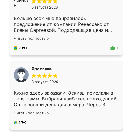
5 августа 2026
Больше всех мне понравилось
предложение от компании Ренессанс от
Елены Сергеевой. Подходяшщая цена и
короткие сроки изготовления. Приехавший
Читать полностью
для замера сотрудник Владислав
предложил по моему эскизу самый
1
подходящий вариант шкафа. Немного его
видоизменил, получилось даже лучше, чем
я хотела.
Ярослава
3 августа 2026
Кухню здесь заказали. Эскизы прислали в
телеграмм. Выбрали наиболее подходящий.
Согласовали день для замера. Через 3
недели кухня была уже готова. Остались
Читать полностью
довольны работой. Спасибо Ренессанс
мебель за качественную работу!