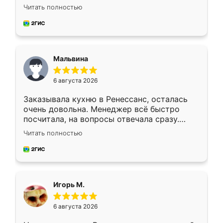
Ждал меньше месяца, сборщик с прямыми
Читать полностью
руками. По цене вышло адекватно.
Рекомендую!
Мальвина
6 августа 2026
Заказывала кухню в Ренессанс, осталась
очень довольна. Менеджер всё быстро
посчитала, на вопросы отвечала сразу.
Замерщик приехал в субботу, подошёл к
Читать полностью
делу со всей ответственностью. Собрали
за день, ребята работали аккуратно, даже
пыли почти не было. Качество отличное,
ящики ходят плавно, ничего не скрипит.
Всё подошло как влитое.
Игорь М.
6 августа 2026