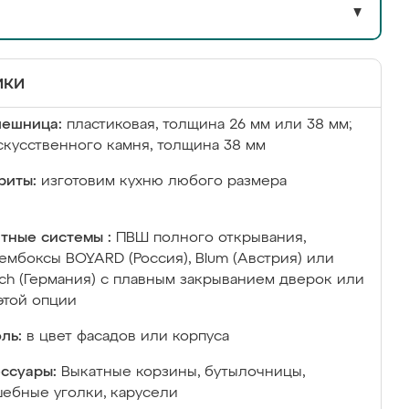
▼
ики
лешница:
пластиковая, толщина 26 мм или 38 мм;
скусственного камня, толщина 38 мм
риты:
изготовим кухню любого размера
тные системы :
ПВШ полного открывания,
ембоксы BOYARD (Россия), Blum (Австрия) или
ich (Германия) с плавным закрыванием дверок или
этой опции
ль:
в цвет фасадов или корпуса
ссуары:
Выкатные корзины, бутылочницы,
ебные уголки, карусели