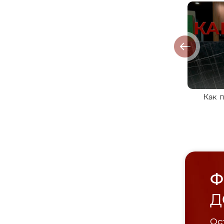
Как 
Ф
Д
Ост