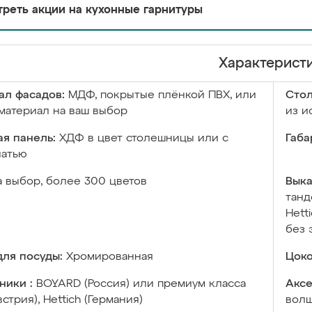
реть акции на кухонные гарнитуры
Характерист
ал фасадов:
МДФ, покрытые плёнкой ПВХ, или
Сто
материал на ваш выбор
из и
я панель:
ХДФ в цвет столешницы или с
Габа
чатью
а выбор, более 300 цветов
Выка
танд
Hett
без 
ля посуды:
Хромированная
Цоко
ники :
BOYARD (Россия) или премиум класса
Аксе
встрия), Hettich (Германия)
волш