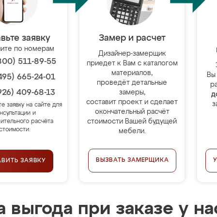
вьте заявку
Замер и расчет
ите по номерам
Дизайнер-замерщик
800) 511-89-55
приедет к Вам с каталогом
материалов,
Вы
495) 665-24-01
проведёт детальные
р
926) 409-68-13
замеры,
д
составит проект и сделает
з
те заявку на сайте для
окончательный расчёт
нсультации и
стоимости Вашей будущей
ительного расчёта
стоимости.
мебели.
ВЫЗВАТЬ ЗАМЕРЩИКА
АВИТЬ ЗАЯВКУ
 выгода при заказе у на