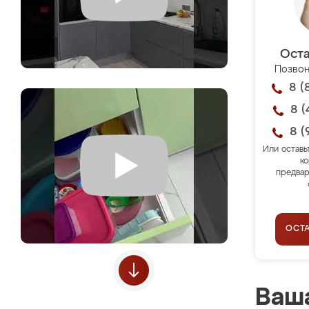
Оста
Позвон
8 (
8 (
8 (
Или оставь
ко
предвар
ОСТ
Ваша