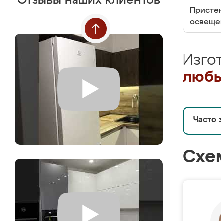
Отзывы наших клиентов
Пристен
освеще
Изго
любы
Часто 
Схе