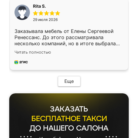
Rita S.
29 июля 2026
Заказывала мебель от Елены Сергеевой
Ренессанс. До этого рассматривала
несколько компаний, но в итоге выбрала
эту. Сначала обговорили условия, потом
Читать полностью
приехал замерщик, всё спокойно объяснил
и снял размеры. Изготовили в срок, с
доставкой тоже никаких проблем не
возникло. Сборку выполнили аккуратно,
мебель сразу встала на свое место без
Еще
каких-либо доработок. Качеством осталась
довольна, все выглядит так, как и ожидала.
ЗАКАЗАТЬ
БЕСПЛАТНОЕ ТАКСИ
ДО НАШЕГО САЛОНА