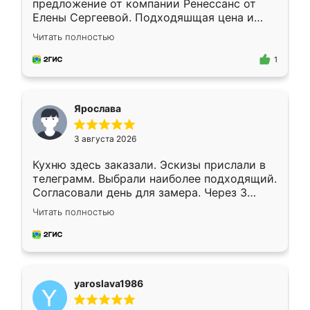
предложение от компании Ренессанс от
Елены Сергеевой. Подходяшщая цена и
короткие сроки изготовления. Приехавший
Читать полностью
для замера сотрудник Владислав
предложил по моему эскизу самый
1
подходящий вариант шкафа. Немного его
видоизменил, получилось даже лучше, чем
я хотела.
Ярослава
3 августа 2026
Кухню здесь заказали. Эскизы прислали в
телеграмм. Выбрали наиболее подходящий.
Согласовали день для замера. Через 3
недели кухня была уже готова. Остались
Читать полностью
довольны работой. Спасибо Ренессанс
мебель за качественную работу!
yaroslava1986