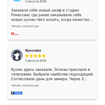
3 августа 2026
Заказала себе новый шкаф в студии
Ренессанс где ранее заказывала себе
новую кухню.Чего искать, когда качеством
вполне довольна. Служит кухня уже почти
Читать полностью
два года, нареканий нет.
Ярослава
3 августа 2026
Кухню здесь заказали. Эскизы прислали в
телеграмм. Выбрали наиболее подходящий.
Согласовали день для замера. Через 3
недели кухня была уже готова. Остались
Читать полностью
довольны работой. Спасибо Ренессанс
мебель за качественную работу!