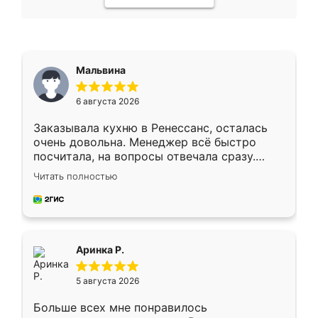
Мальвина
6 августа 2026
Заказывала кухню в Ренессанс, осталась
очень довольна. Менеджер всё быстро
посчитала, на вопросы отвечала сразу.
Замерщик приехал в субботу, подошёл к
Читать полностью
делу со всей ответственностью. Собрали
за день, ребята работали аккуратно, даже
пыли почти не было. Качество отличное,
ящики ходят плавно, ничего не скрипит.
Всё подошло как влитое.
Аринка Р.
5 августа 2026
Больше всех мне понравилось