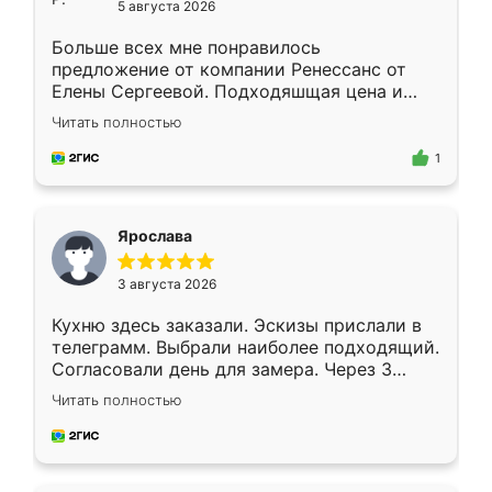
5 августа 2026
Больше всех мне понравилось
предложение от компании Ренессанс от
Елены Сергеевой. Подходяшщая цена и
короткие сроки изготовления. Приехавший
Читать полностью
для замера сотрудник Владислав
предложил по моему эскизу самый
1
подходящий вариант шкафа. Немного его
видоизменил, получилось даже лучше, чем
я хотела.
Ярослава
3 августа 2026
Кухню здесь заказали. Эскизы прислали в
телеграмм. Выбрали наиболее подходящий.
Согласовали день для замера. Через 3
недели кухня была уже готова. Остались
Читать полностью
довольны работой. Спасибо Ренессанс
мебель за качественную работу!