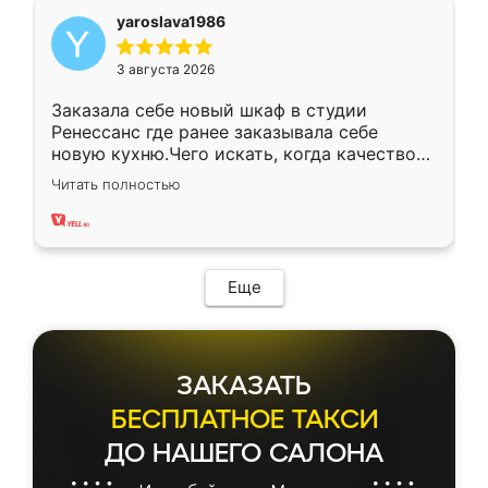
yaroslava1986
3 августа 2026
Заказала себе новый шкаф в студии
Ренессанс где ранее заказывала себе
новую кухню.Чего искать, когда качеством
вполне довольна. Служит кухня уже почти
Читать полностью
два года, нареканий нет.
Еще
ЗАКАЗАТЬ
БЕСПЛАТНОЕ ТАКСИ
ДО НАШЕГО САЛОНА