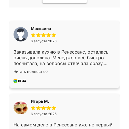
Мальвина
6 августа 2026
Заказывала кухню в Ренессанс, осталась
очень довольна. Менеджер всё быстро
посчитала, на вопросы отвечала сразу.
Замерщик приехал в субботу, подошёл к
Читать полностью
делу со всей ответственностью. Собрали
за день, ребята работали аккуратно, даже
пыли почти не было. Качество отличное,
ящики ходят плавно, ничего не скрипит.
Всё подошло как влитое.
Игорь М.
6 августа 2026
На самом деле в Ренессанс уже не первый