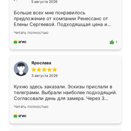
5 августа 2026
Больше всех мне понравилось
предложение от компании Ренессанс от
Елены Сергеевой. Подходяшщая цена и
короткие сроки изготовления. Приехавший
Читать полностью
для замера сотрудник Владислав
предложил по моему эскизу самый
1
подходящий вариант шкафа. Немного его
видоизменил, получилось даже лучше, чем
я хотела.
Ярослава
3 августа 2026
Кухню здесь заказали. Эскизы прислали в
телеграмм. Выбрали наиболее подходящий.
Согласовали день для замера. Через 3
недели кухня была уже готова. Остались
Читать полностью
довольны работой. Спасибо Ренессанс
мебель за качественную работу!