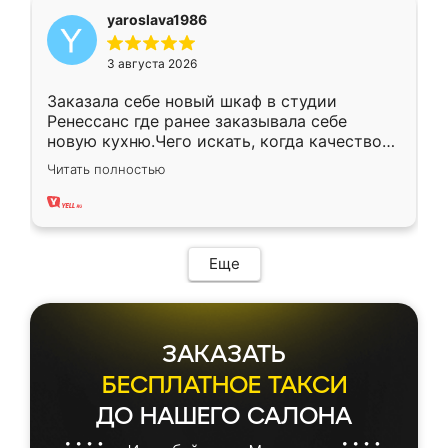
yaroslava1986
3 августа 2026
Заказала себе новый шкаф в студии
Ренессанс где ранее заказывала себе
новую кухню.Чего искать, когда качеством
вполне довольна. Служит кухня уже почти
Читать полностью
два года, нареканий нет.
Еще
ЗАКАЗАТЬ
БЕСПЛАТНОЕ ТАКСИ
ДО НАШЕГО САЛОНА