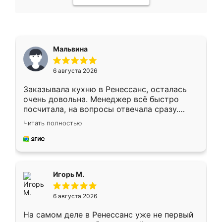
Мальвина
6 августа 2026
Заказывала кухню в Ренессанс, осталась
очень довольна. Менеджер всё быстро
посчитала, на вопросы отвечала сразу.
Замерщик приехал в субботу, подошёл к
Читать полностью
делу со всей ответственностью. Собрали
за день, ребята работали аккуратно, даже
пыли почти не было. Качество отличное,
ящики ходят плавно, ничего не скрипит.
Всё подошло как влитое.
Игорь М.
6 августа 2026
На самом деле в Ренессанс уже не первый