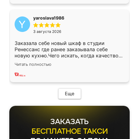
yaroslava1986
3 августа 2026
Заказала себе новый шкаф в студии
Ренессанс где ранее заказывала себе
новую кухню.Чего искать, когда качеством
вполне довольна. Служит кухня уже почти
Читать полностью
два года, нареканий нет.
Еще
ЗАКАЗАТЬ
БЕСПЛАТНОЕ ТАКСИ