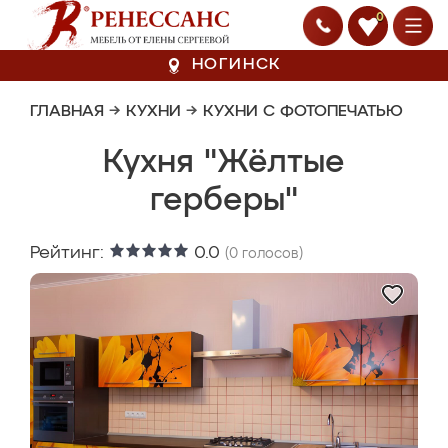
0
НОГИНСК
ГЛАВНАЯ
→
КУХНИ
→
КУХНИ С ФОТОПЕЧАТЬЮ
Кухня "Жёлтые
герберы"
Рейтинг:
0.0
(
0
голосов)