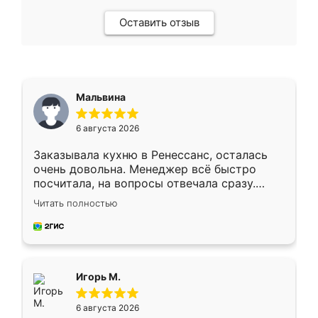
Оставить отзыв
Мальвина
6 августа 2026
Заказывала кухню в Ренессанс, осталась
очень довольна. Менеджер всё быстро
посчитала, на вопросы отвечала сразу.
Замерщик приехал в субботу, подошёл к
Читать полностью
делу со всей ответственностью. Собрали
за день, ребята работали аккуратно, даже
пыли почти не было. Качество отличное,
ящики ходят плавно, ничего не скрипит.
Всё подошло как влитое.
Игорь М.
6 августа 2026