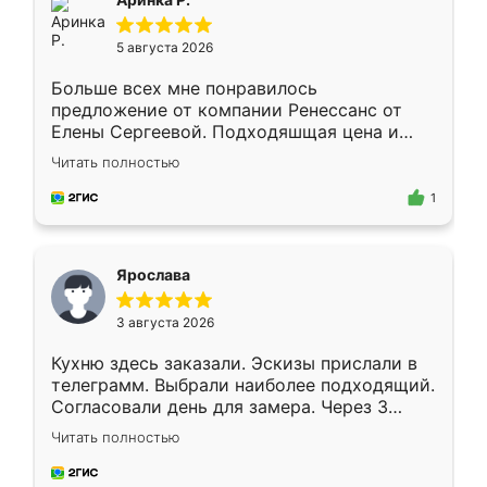
5 августа 2026
Больше всех мне понравилось
предложение от компании Ренессанс от
Елены Сергеевой. Подходяшщая цена и
короткие сроки изготовления. Приехавший
Читать полностью
для замера сотрудник Владислав
предложил по моему эскизу самый
1
подходящий вариант шкафа. Немного его
видоизменил, получилось даже лучше, чем
я хотела.
Ярослава
3 августа 2026
Кухню здесь заказали. Эскизы прислали в
телеграмм. Выбрали наиболее подходящий.
Согласовали день для замера. Через 3
недели кухня была уже готова. Остались
Читать полностью
довольны работой. Спасибо Ренессанс
мебель за качественную работу!