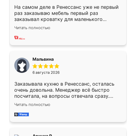
На самом деле в Ренессанс уже не первый
раз заказываю мебель первый раз
заказывал кроватку для маленького
ребёнка при его рождении ,во второй раз
Читать полностью
заказал шкаф-купе. По качеству очень
хорошее сборка достаточно быстрая,
также адекватные цены. До этого
сравнивал с разными конкурентами в этом
сегменте ,выбор у конкурентов куда
Мальвина
меньше, здесь же он более разнообразный.
Мне нравится ,если что-то потребуется из
6 августа 2026
мебели буду заказывать только здесь.
Заказывала кухню в Ренессанс, осталась
очень довольна. Менеджер всё быстро
посчитала, на вопросы отвечала сразу.
Замерщик приехал в субботу, подошёл к
Читать полностью
делу со всей ответственностью. Собрали
за день, ребята работали аккуратно, даже
пыли почти не было. Качество отличное,
ящики ходят плавно, ничего не скрипит.
Всё подошло как влитое.
Аринка Р.