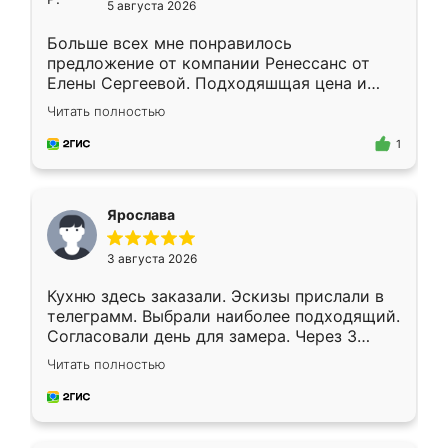
5 августа 2026
Больше всех мне понравилось
предложение от компании Ренессанс от
Елены Сергеевой. Подходяшщая цена и
короткие сроки изготовления. Приехавший
Читать полностью
для замера сотрудник Владислав
предложил по моему эскизу самый
1
подходящий вариант шкафа. Немного его
видоизменил, получилось даже лучше, чем
я хотела.
Ярослава
3 августа 2026
Кухню здесь заказали. Эскизы прислали в
телеграмм. Выбрали наиболее подходящий.
Согласовали день для замера. Через 3
недели кухня была уже готова. Остались
Читать полностью
довольны работой. Спасибо Ренессанс
мебель за качественную работу!