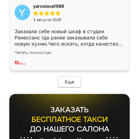
yaroslava1986
3 августа 2026
Заказала себе новый шкаф в студии
Ренессанс где ранее заказывала себе
новую кухню.Чего искать, когда качеством
вполне довольна. Служит кухня уже почти
Читать полностью
два года, нареканий нет.
Еще
ЗАКАЗАТЬ
БЕСПЛАТНОЕ ТАКСИ
ДО НАШЕГО САЛОНА