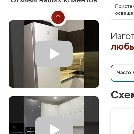
Отзывы наших клиентов
Пристен
освеще
Изго
любы
Часто 
Схе