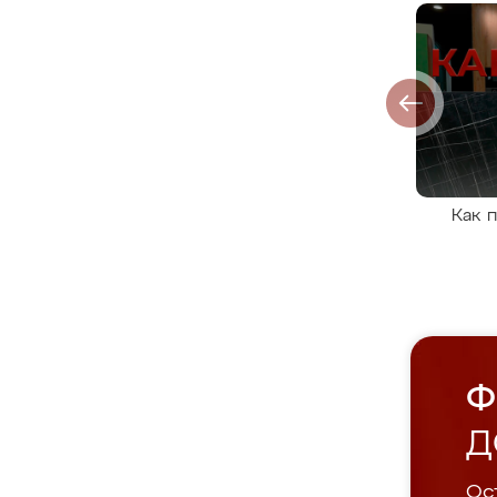
Как 
Ф
Д
Ост