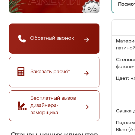
Посмот
Обратный звонок
Матери
патино
Стенова
фотопе
Заказать расчёт
Цвет:
н
Бесплатный вызов
дизайнера-
Сушка д
замерщика
Подъем
Blum (А