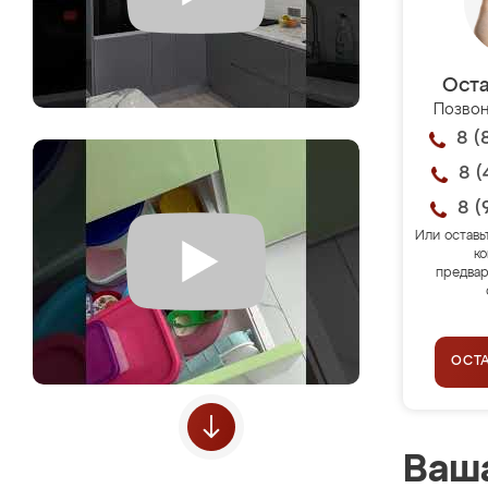
Оста
Позвон
8 (
8 (
8 (
Или оставь
ко
предвар
ОСТ
Ваша