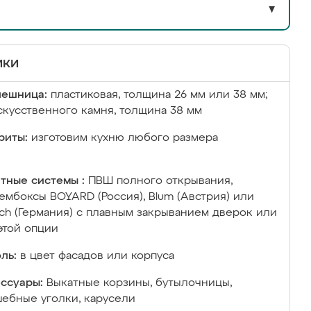
▼
ики
лешница:
пластиковая, толщина 26 мм или 38 мм;
скусственного камня, толщина 38 мм
риты:
изготовим кухню любого размера
тные системы :
ПВШ полного открывания,
ембоксы BOYARD (Россия), Blum (Австрия) или
ich (Германия) с плавным закрыванием дверок или
этой опции
ль:
в цвет фасадов или корпуса
ссуары:
Выкатные корзины, бутылочницы,
ебные уголки, карусели