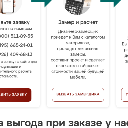
вьте заявку
Замер и расчет
ите по номерам
Дизайнер-замерщик
800) 511-89-55
приедет к Вам с каталогом
материалов,
Вы
495) 665-24-01
проведёт детальные
р
926) 409-68-13
замеры,
д
составит проект и сделает
з
те заявку на сайте для
окончательный расчёт
нсультации и
стоимости Вашей будущей
ительного расчёта
стоимости.
мебели.
ВЫЗВАТЬ ЗАМЕРЩИКА
АВИТЬ ЗАЯВКУ
 выгода при заказе у на