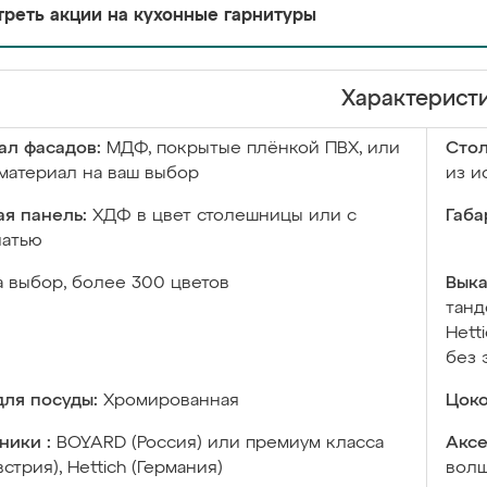
реть акции на кухонные гарнитуры
Характерист
ал фасадов:
МДФ, покрытые плёнкой ПВХ, или
Сто
материал на ваш выбор
из и
я панель:
ХДФ в цвет столешницы или с
Габа
чатью
а выбор, более 300 цветов
Выка
танд
Hett
без 
ля посуды:
Хромированная
Цоко
ники :
BOYARD (Россия) или премиум класса
Аксе
встрия), Hettich (Германия)
волш