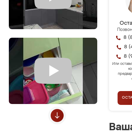
Оста
Позвон
8 (
8 (
8 (
Или оставь
ко
предвар
ОСТ
Ваша