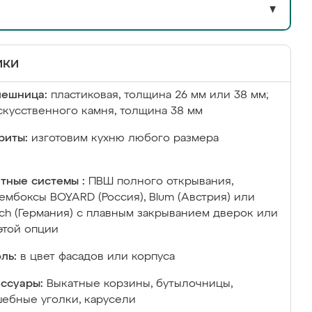
▼
ики
лешница:
пластиковая, толщина 26 мм или 38 мм;
скусственного камня, толщина 38 мм
риты:
изготовим кухню любого размера
тные системы :
ПВШ полного открывания,
ембоксы BOYARD (Россия), Blum (Австрия) или
ich (Германия) с плавным закрыванием дверок или
этой опции
ль:
в цвет фасадов или корпуса
ссуары:
Выкатные корзины, бутылочницы,
ебные уголки, карусели