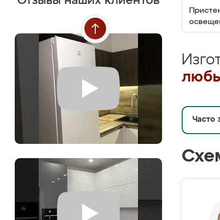
Отзывы наших клиентов
Пристен
освеще
Изго
любы
Часто 
Схе