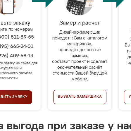
вьте заявку
Замер и расчет
ите по номерам
Дизайнер-замерщик
800) 511-89-55
приедет к Вам с каталогом
материалов,
Вы
495) 665-24-01
проведёт детальные
р
926) 409-68-13
замеры,
д
составит проект и сделает
з
те заявку на сайте для
окончательный расчёт
нсультации и
стоимости Вашей будущей
ительного расчёта
стоимости.
мебели.
ВЫЗВАТЬ ЗАМЕРЩИКА
АВИТЬ ЗАЯВКУ
 выгода при заказе у на