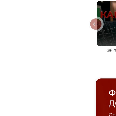
Как 
Ф
Д
Ост