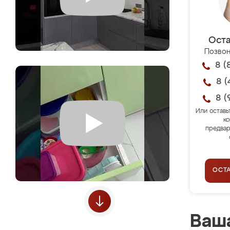
Оста
Позвон
8 (
8 (
8 (
Или оставь
ко
предвар
ОСТ
Ваша