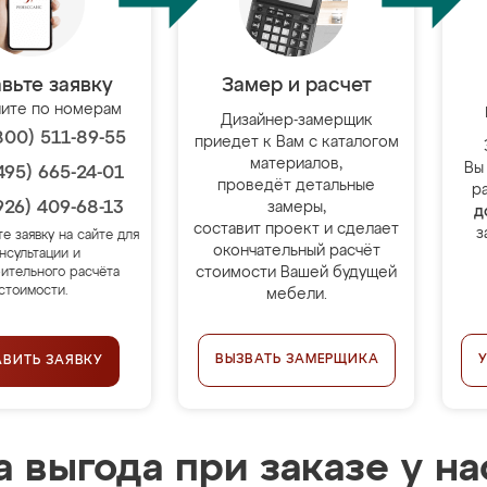
вьте заявку
Замер и расчет
ите по номерам
Дизайнер-замерщик
800) 511-89-55
приедет к Вам с каталогом
материалов,
Вы
495) 665-24-01
проведёт детальные
р
926) 409-68-13
замеры,
д
составит проект и сделает
з
те заявку на сайте для
окончательный расчёт
нсультации и
стоимости Вашей будущей
ительного расчёта
стоимости.
мебели.
ВЫЗВАТЬ ЗАМЕРЩИКА
АВИТЬ ЗАЯВКУ
 выгода при заказе у на