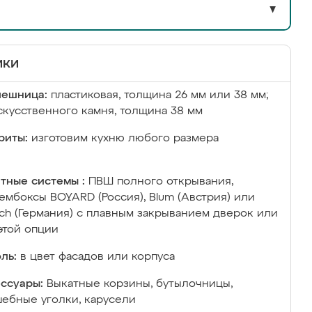
▼
ики
лешница:
пластиковая, толщина 26 мм или 38 мм;
скусственного камня, толщина 38 мм
риты:
изготовим кухню любого размера
тные системы :
ПВШ полного открывания,
ембоксы BOYARD (Россия), Blum (Австрия) или
ich (Германия) с плавным закрыванием дверок или
этой опции
ль:
в цвет фасадов или корпуса
ссуары:
Выкатные корзины, бутылочницы,
ебные уголки, карусели