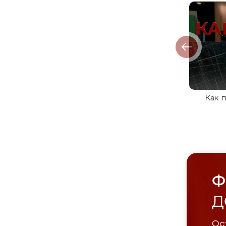
Как 
Ф
Д
Ост