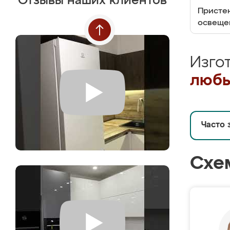
Отзывы наших клиентов
Пристен
освеще
Изго
любы
Часто 
Схе