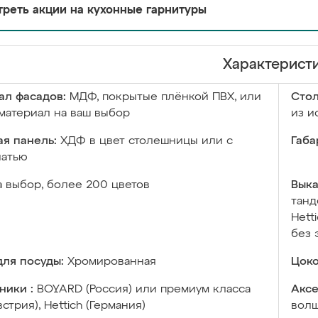
реть акции на кухонные гарнитуры
Характерист
ал фасадов:
МДФ, покрытые плёнкой ПВХ, или
Сто
материал на ваш выбор
из и
я панель:
ХДФ в цвет столешницы или с
Габа
чатью
а выбор, более 200 цветов
Выка
танд
Hett
без 
ля посуды:
Хромированная
Цоко
ники :
BOYARD (Россия) или премиум класса
Аксе
встрия), Hettich (Германия)
волш