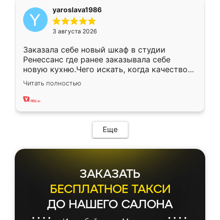
yaroslava1986
3 августа 2026
Заказала себе новый шкаф в студии
Ренессанс где ранее заказывала себе
новую кухню.Чего искать, когда качеством
вполне довольна. Служит кухня уже почти
Читать полностью
два года, нареканий нет.
Еще
ЗАКАЗАТЬ
БЕСПЛАТНОЕ ТАКСИ
ДО НАШЕГО САЛОНА