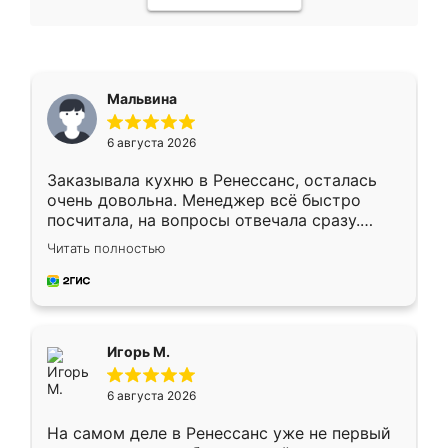
Мальвина
6 августа 2026
Заказывала кухню в Ренессанс, осталась
очень довольна. Менеджер всё быстро
посчитала, на вопросы отвечала сразу.
Замерщик приехал в субботу, подошёл к
Читать полностью
делу со всей ответственностью. Собрали
за день, ребята работали аккуратно, даже
пыли почти не было. Качество отличное,
ящики ходят плавно, ничего не скрипит.
Всё подошло как влитое.
Игорь М.
6 августа 2026
На самом деле в Ренессанс уже не первый