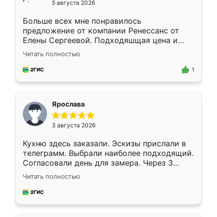
5 августа 2026
Больше всех мне понравилось
предложение от компании Ренессанс от
Елены Сергеевой. Подходяшщая цена и
короткие сроки изготовления. Приехавший
Читать полностью
для замера сотрудник Владислав
предложил по моему эскизу самый
1
подходящий вариант шкафа. Немного его
видоизменил, получилось даже лучше, чем
я хотела.
Ярослава
3 августа 2026
Кухню здесь заказали. Эскизы прислали в
телеграмм. Выбрали наиболее подходящий.
Согласовали день для замера. Через 3
недели кухня была уже готова. Остались
Читать полностью
довольны работой. Спасибо Ренессанс
мебель за качественную работу!