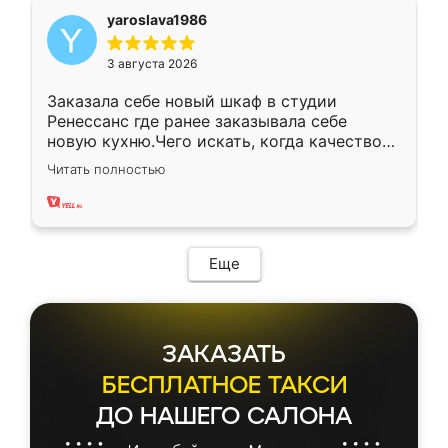
yaroslava1986
3 августа 2026
Заказала себе новый шкаф в студии
Ренессанс где ранее заказывала себе
новую кухню.Чего искать, когда качеством
вполне довольна. Служит кухня уже почти
Читать полностью
два года, нареканий нет.
Еще
ЗАКАЗАТЬ
БЕСПЛАТНОЕ ТАКСИ
ДО НАШЕГО САЛОНА