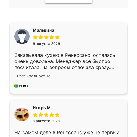
Мальвина
6 августа 2026
Заказывала кухню в Ренессанс, осталась
очень довольна. Менеджер всё быстро
посчитала, на вопросы отвечала сразу.
Замерщик приехал в субботу, подошёл к
Читать полностью
делу со всей ответственностью. Собрали
за день, ребята работали аккуратно, даже
пыли почти не было. Качество отличное,
ящики ходят плавно, ничего не скрипит.
Всё подошло как влитое.
Игорь М.
6 августа 2026
На самом деле в Ренессанс уже не первый