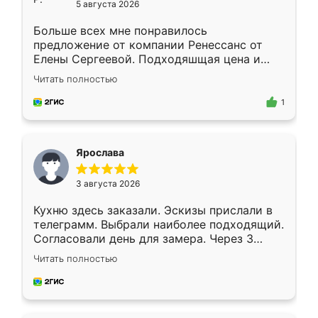
5 августа 2026
Больше всех мне понравилось
предложение от компании Ренессанс от
Елены Сергеевой. Подходяшщая цена и
короткие сроки изготовления. Приехавший
Читать полностью
для замера сотрудник Владислав
предложил по моему эскизу самый
1
подходящий вариант шкафа. Немного его
видоизменил, получилось даже лучше, чем
я хотела.
Ярослава
3 августа 2026
Кухню здесь заказали. Эскизы прислали в
телеграмм. Выбрали наиболее подходящий.
Согласовали день для замера. Через 3
недели кухня была уже готова. Остались
Читать полностью
довольны работой. Спасибо Ренессанс
мебель за качественную работу!