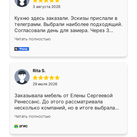
3 августа 2026
Кухню здесь заказали. Эскизы прислали в
телеграмм. Выбрали наиболее подходящий.
Согласовали день для замера. Через 3
недели кухня была уже готова. Остались
Читать полностью
довольны работой. Спасибо Ренессанс
мебель за качественную работу!
Rita S.
29 июля 2026
Заказывала мебель от Елены Сергеевой
Ренессанс. До этого рассматривала
несколько компаний, но в итоге выбрала
эту. Сначала обговорили условия, потом
Читать полностью
приехал замерщик, всё спокойно объяснил
и снял размеры. Изготовили в срок, с
доставкой тоже никаких проблем не