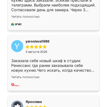
Кухню здесь заказали. Эскизы прислали в
телеграмм. Выбрали наиболее подходящий.
Согласовали день для замера. Через 3
недели кухня была уже готова. Остались
Читать полностью
довольны работой. Спасибо Ренессанс
мебель за качественную работу!
yaroslava1986
3 августа 2026
Заказала себе новый шкаф в студии
Ренессанс где ранее заказывала себе
новую кухню.Чего искать, когда качеством
вполне довольна. Служит кухня уже почти
Читать полностью
два года, нареканий нет.
Ярослава