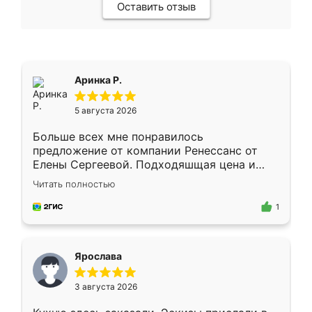
Оставить отзыв
Аринка Р.
5 августа 2026
Больше всех мне понравилось
предложение от компании Ренессанс от
Елены Сергеевой. Подходяшщая цена и
короткие сроки изготовления. Приехавший
Читать полностью
для замера сотрудник Владислав
предложил по моему эскизу самый
1
подходящий вариант шкафа. Немного его
видоизменил, получилось даже лучше, чем
я хотела.
Ярослава
3 августа 2026