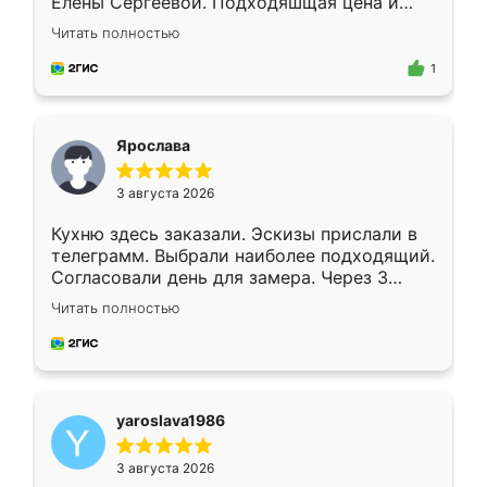
Елены Сергеевой. Подходяшщая цена и
короткие сроки изготовления. Приехавший
Читать полностью
для замера сотрудник Владислав
предложил по моему эскизу самый
1
подходящий вариант шкафа. Немного его
видоизменил, получилось даже лучше, чем
я хотела.
Ярослава
3 августа 2026
Кухню здесь заказали. Эскизы прислали в
телеграмм. Выбрали наиболее подходящий.
Согласовали день для замера. Через 3
недели кухня была уже готова. Остались
Читать полностью
довольны работой. Спасибо Ренессанс
мебель за качественную работу!
yaroslava1986
3 августа 2026