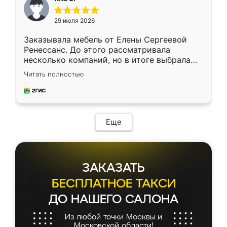
29 июля 2026
Заказывала мебель от Елены Сергеевой
Ренессанс. До этого рассматривала
несколько компаний, но в итоге выбрала
эту. Сначала обговорили условия, потом
Читать полностью
приехал замерщик, всё спокойно объяснил
и снял размеры. Изготовили в срок, с
доставкой тоже никаких проблем не
возникло. Сборку выполнили аккуратно,
мебель сразу встала на свое место без
Еще
каких-либо доработок. Качеством осталась
довольна, все выглядит так, как и ожидала.
ЗАКАЗАТЬ
БЕСПЛАТНОЕ ТАКСИ
ДО НАШЕГО САЛОНА
Из любой точки Москвы и
Московской области!