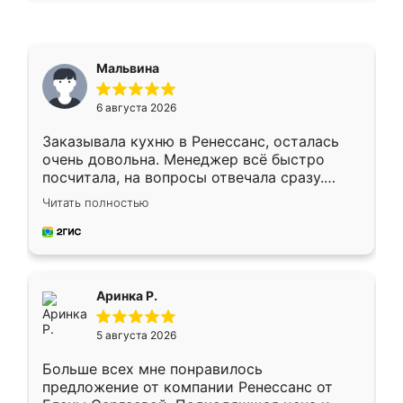
Мальвина
6 августа 2026
Заказывала кухню в Ренессанс, осталась
очень довольна. Менеджер всё быстро
посчитала, на вопросы отвечала сразу.
Замерщик приехал в субботу, подошёл к
Читать полностью
делу со всей ответственностью. Собрали
за день, ребята работали аккуратно, даже
пыли почти не было. Качество отличное,
ящики ходят плавно, ничего не скрипит.
Всё подошло как влитое.
Аринка Р.
5 августа 2026
Больше всех мне понравилось
предложение от компании Ренессанс от