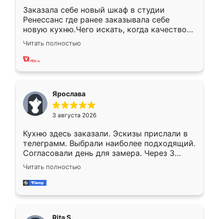
Заказала себе новый шкаф в студии
Ренессанс где ранее заказывала себе
новую кухню.Чего искать, когда качеством
вполне довольна. Служит кухня уже почти
Читать полностью
два года, нареканий нет.
Ярослава
3 августа 2026
Кухню здесь заказали. Эскизы прислали в
телеграмм. Выбрали наиболее подходящий.
Согласовали день для замера. Через 3
недели кухня была уже готова. Остались
Читать полностью
довольны работой. Спасибо Ренессанс
мебель за качественную работу!
Rita S.