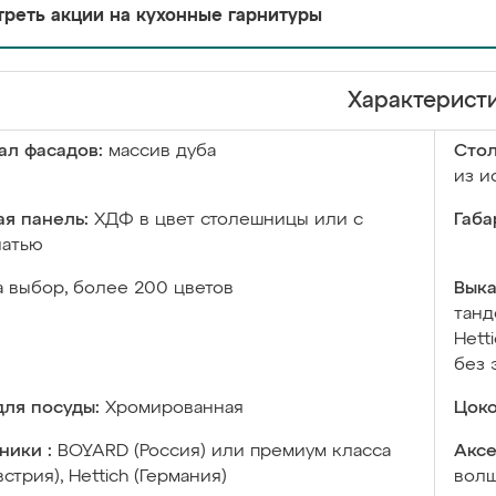
реть акции на кухонные гарнитуры
Характерист
ал фасадов:
массив дуба
Сто
из и
я панель:
ХДФ в цвет столешницы или с
Габа
чатью
а выбор, более 200 цветов
Выка
танд
Hett
без 
ля посуды:
Хромированная
Цоко
ники :
BOYARD (Россия) или премиум класса
Аксе
встрия), Hettich (Германия)
волш