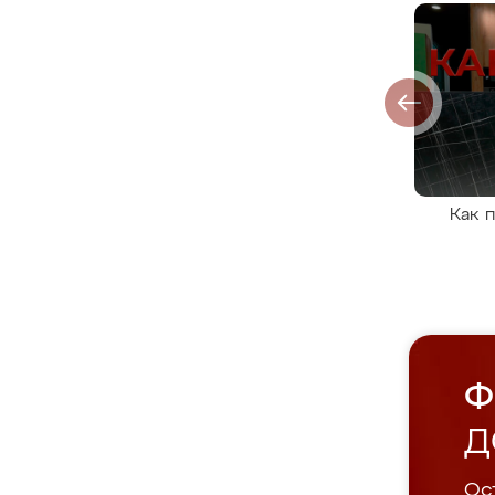
Как 
Ф
Д
Ост