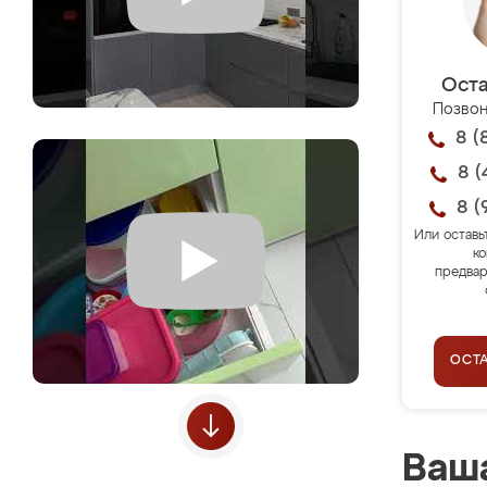
Оста
Позвон
8 (
8 (
8 (
Или оставь
ко
предвар
ОСТ
Ваша