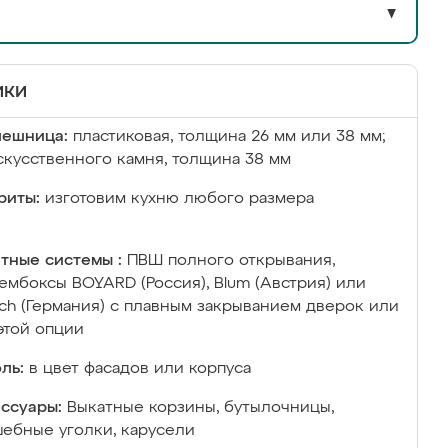
▼
ики
лешница:
пластиковая, толщина 26 мм или 38 мм;
скусственного камня, толщина 38 мм
риты:
изготовим кухню любого размера
тные системы :
ПВШ полного открывания,
ембоксы BOYARD (Россия), Blum (Австрия) или
ich (Германия) с плавным закрыванием дверок или
этой опции
ль:
в цвет фасадов или корпуса
ссуары:
Выкатные корзины, бутылочницы,
ебные уголки, карусели