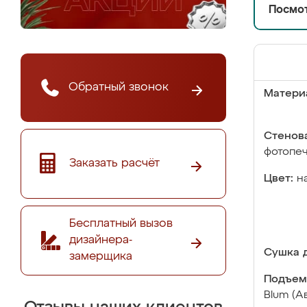
Посмот
Обратный звонок
Матери
Стенова
фотопе
Заказать расчёт
Цвет:
н
Бесплатный вызов
дизайнера-
Сушка д
замерщика
Подъем
Blum (А