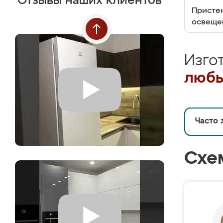
Отзывы наших клиентов
Пристен
освеще
Изго
любы
Часто 
Схе