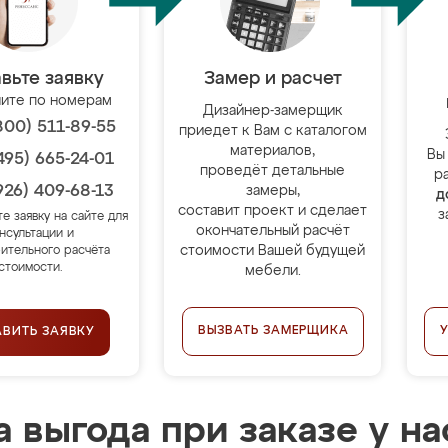
вьте заявку
Замер и расчет
ите по номерам
Дизайнер-замерщик
800) 511-89-55
приедет к Вам с каталогом
материалов,
Вы
495) 665-24-01
проведёт детальные
р
926) 409-68-13
замеры,
д
составит проект и сделает
з
те заявку на сайте для
окончательный расчёт
нсультации и
стоимости Вашей будущей
ительного расчёта
стоимости.
мебели.
ВЫЗВАТЬ ЗАМЕРЩИКА
АВИТЬ ЗАЯВКУ
 выгода при заказе у на