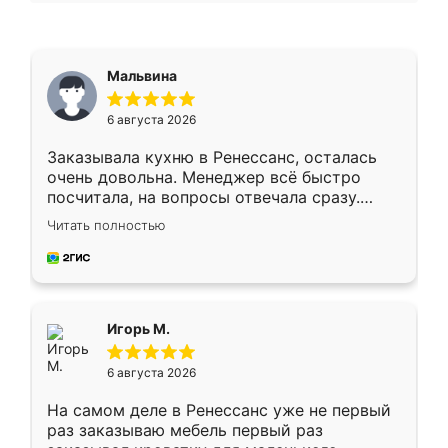
Мальвина
6 августа 2026
Заказывала кухню в Ренессанс, осталась
очень довольна. Менеджер всё быстро
посчитала, на вопросы отвечала сразу.
Замерщик приехал в субботу, подошёл к
Читать полностью
делу со всей ответственностью. Собрали
за день, ребята работали аккуратно, даже
пыли почти не было. Качество отличное,
ящики ходят плавно, ничего не скрипит.
Всё подошло как влитое.
Игорь М.
6 августа 2026
На самом деле в Ренессанс уже не первый
раз заказываю мебель первый раз