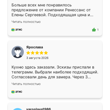
Больше всех мне понравилось
предложение от компании Ренессанс от
Елены Сергеевой. Подходяшщая цена и
короткие сроки изготовления. Приехавший
Читать полностью
для замера сотрудник Владислав
предложил по моему эскизу самый
1
подходящий вариант шкафа. Немного его
видоизменил, получилось даже лучше, чем
я хотела.
Ярослава
3 августа 2026
Кухню здесь заказали. Эскизы прислали в
телеграмм. Выбрали наиболее подходящий.
Согласовали день для замера. Через 3
недели кухня была уже готова. Остались
Читать полностью
довольны работой. Спасибо Ренессанс
мебель за качественную работу!
yaroslava1986