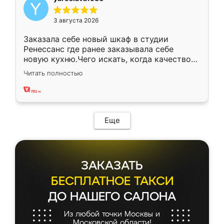
3 августа 2026
Заказала себе новый шкаф в студии
Ренессанс где ранее заказывала себе
новую кухню.Чего искать, когда качеством
вполне довольна. Служит кухня уже почти
Читать полностью
два года, нареканий нет.
Еще
ЗАКАЗАТЬ
БЕСПЛАТНОЕ ТАКСИ
ДО НАШЕГО САЛОНА
Из любой точки Москвы и
Московской области!