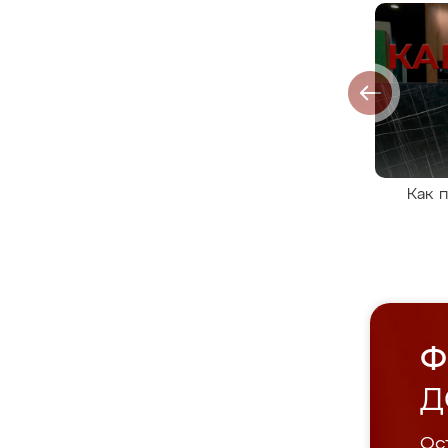
Как 
Ф
Д
Ост