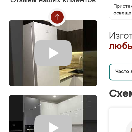
Отзывы наших клиентов
Пристен
освеще
Изго
любы
Часто 
Схе