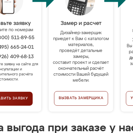
вьте заявку
Замер и расчет
ите по номерам
Дизайнер-замерщик
800) 511-89-55
приедет к Вам с каталогом
материалов,
Вы
495) 665-24-01
проведёт детальные
р
926) 409-68-13
замеры,
д
составит проект и сделает
з
те заявку на сайте для
окончательный расчёт
нсультации и
стоимости Вашей будущей
ительного расчёта
стоимости.
мебели.
ВЫЗВАТЬ ЗАМЕРЩИКА
АВИТЬ ЗАЯВКУ
 выгода при заказе у на