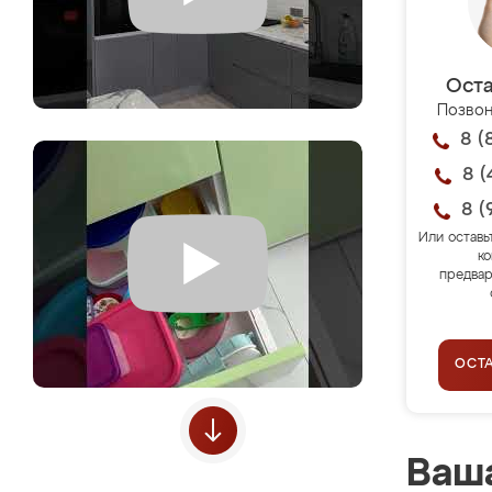
Оста
Позвон
8 (
8 (
8 (
Или оставь
ко
предвар
ОСТ
Ваша