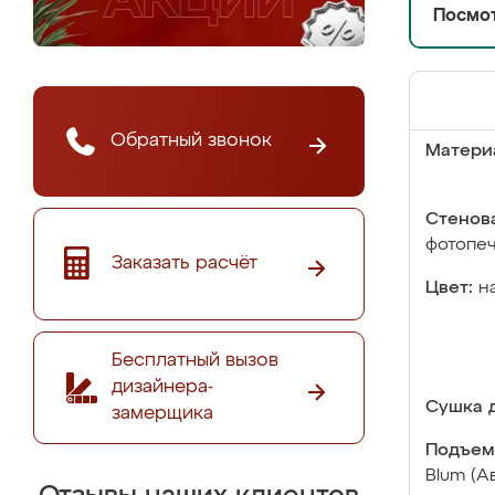
Посмот
Обратный звонок
Матери
Стенова
фотопе
Заказать расчёт
Цвет:
н
Бесплатный вызов
дизайнера-
Сушка д
замерщика
Подъем
Blum (А