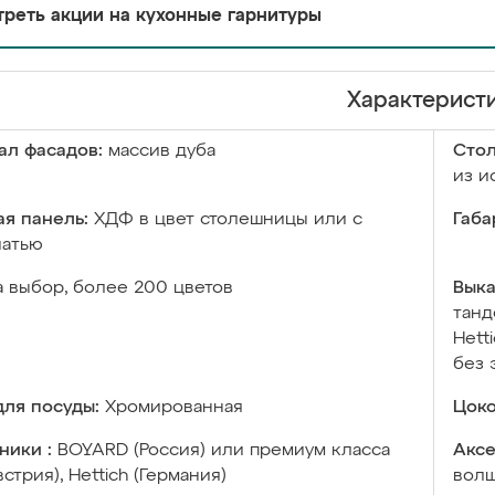
реть акции на кухонные гарнитуры
Характерист
ал фасадов:
массив дуба
Сто
из и
я панель:
ХДФ в цвет столешницы или с
Габа
чатью
а выбор, более 200 цветов
Выка
танд
Hett
без 
ля посуды:
Хромированная
Цоко
ники :
BOYARD (Россия) или премиум класса
Аксе
встрия), Hettich (Германия)
волш