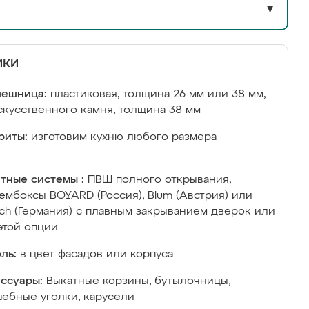
▼
ики
лешница:
пластиковая, толщина 26 мм или 38 мм;
скусственного камня, толщина 38 мм
риты:
изготовим кухню любого размера
тные системы :
ПВШ полного открывания,
ембоксы BOYARD (Россия), Blum (Австрия) или
ich (Германия) с плавным закрыванием дверок или
этой опции
ль:
в цвет фасадов или корпуса
ссуары:
Выкатные корзины, бутылочницы,
ебные уголки, карусели