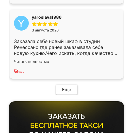
yaroslava1986
3 августа 2026
Заказала себе новый шкаф в студии
Ренессанс где ранее заказывала себе
новую кухню.Чего искать, когда качеством
вполне довольна. Служит кухня уже почти
Читать полностью
два года, нареканий нет.
Еще
ЗАКАЗАТЬ
БЕСПЛАТНОЕ ТАКСИ