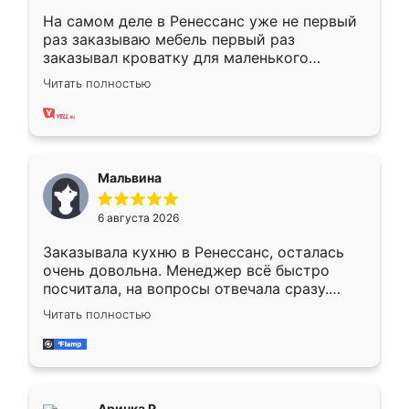
На самом деле в Ренессанс уже не первый
раз заказываю мебель первый раз
заказывал кроватку для маленького
ребёнка при его рождении ,во второй раз
Читать полностью
заказал шкаф-купе. По качеству очень
хорошее сборка достаточно быстрая,
также адекватные цены. До этого
сравнивал с разными конкурентами в этом
сегменте ,выбор у конкурентов куда
Мальвина
меньше, здесь же он более разнообразный.
Мне нравится ,если что-то потребуется из
6 августа 2026
мебели буду заказывать только здесь.
Заказывала кухню в Ренессанс, осталась
очень довольна. Менеджер всё быстро
посчитала, на вопросы отвечала сразу.
Замерщик приехал в субботу, подошёл к
Читать полностью
делу со всей ответственностью. Собрали
за день, ребята работали аккуратно, даже
пыли почти не было. Качество отличное,
ящики ходят плавно, ничего не скрипит.
Всё подошло как влитое.
Аринка Р.