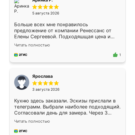
5 августа 2026
Больше всех мне понравилось
предложение от компании Ренессанс от
Елены Сергеевой. Подходяшщая цена и
короткие сроки изготовления. Приехавший
Читать полностью
для замера сотрудник Владислав
предложил по моему эскизу самый
1
подходящий вариант шкафа. Немного его
видоизменил, получилось даже лучше, чем
я хотела.
Ярослава
3 августа 2026
Кухню здесь заказали. Эскизы прислали в
телеграмм. Выбрали наиболее подходящий.
Согласовали день для замера. Через 3
недели кухня была уже готова. Остались
Читать полностью
довольны работой. Спасибо Ренессанс
мебель за качественную работу!