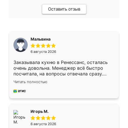
Оставить отзыв
Мальвина
6 августа 2026
Заказывала кухню в Ренессанс, осталась
очень довольна. Менеджер всё быстро
посчитала, на вопросы отвечала сразу.
Замерщик приехал в субботу, подошёл к
Читать полностью
делу со всей ответственностью. Собрали
за день, ребята работали аккуратно, даже
пыли почти не было. Качество отличное,
ящики ходят плавно, ничего не скрипит.
Всё подошло как влитое.
Игорь М.
6 августа 2026