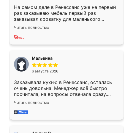
На самом деле в Ренессанс уже не первый
раз заказываю мебель первый раз
заказывал кроватку для маленького
ребёнка при его рождении ,во второй раз
Читать полностью
заказал шкаф-купе. По качеству очень
хорошее сборка достаточно быстрая,
также адекватные цены. До этого
сравнивал с разными конкурентами в этом
сегменте ,выбор у конкурентов куда
Мальвина
меньше, здесь же он более разнообразный.
Мне нравится ,если что-то потребуется из
6 августа 2026
мебели буду заказывать только здесь.
Заказывала кухню в Ренессанс, осталась
очень довольна. Менеджер всё быстро
посчитала, на вопросы отвечала сразу.
Замерщик приехал в субботу, подошёл к
Читать полностью
делу со всей ответственностью. Собрали
за день, ребята работали аккуратно, даже
пыли почти не было. Качество отличное,
ящики ходят плавно, ничего не скрипит.
Всё подошло как влитое.