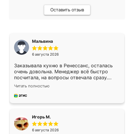
Оставить отзыв
Мальвина
6 августа 2026
Заказывала кухню в Ренессанс, осталась
очень довольна. Менеджер всё быстро
посчитала, на вопросы отвечала сразу.
Замерщик приехал в субботу, подошёл к
Читать полностью
делу со всей ответственностью. Собрали
за день, ребята работали аккуратно, даже
пыли почти не было. Качество отличное,
ящики ходят плавно, ничего не скрипит.
Всё подошло как влитое.
Игорь М.
6 августа 2026