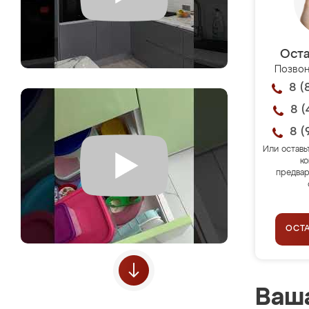
Оста
Позвон
8 (
8 (
8 (
Или оставь
ко
предвар
ОСТ
Ваша