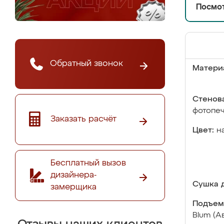
Посмот
Обратный звонок
Матери
Стенова
фотопе
Заказать расчёт
Цвет:
н
Бесплатный вызов
дизайнера-
Сушка д
замерщика
Подъем
Blum (А