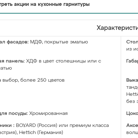
реть акции на кухонные гарнитуры
Характерист
ал фасадов:
МДФ, покрытые эмалью
Сто
из и
я панель:
ХДФ в цвет столешницы или с
Габа
чатью
а выбор, более 250 цветов
Выка
танд
Hett
без 
ля посуды:
Хромированная
Цоко
ники :
BOYARD (Россия) или премиум класса
Аксе
встрия), Hettich (Германия)
волш