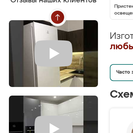
Отзывы наших клиентов
Пристен
освеще
Изго
любы
Часто 
Схе