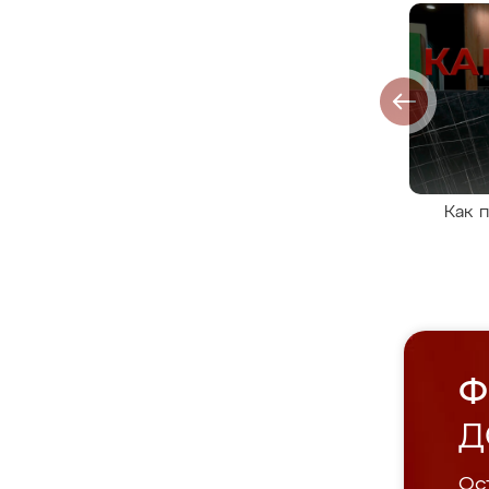
Как 
Ф
Д
Ост