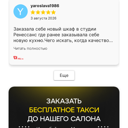
yaroslava1986
3 августа 2026
Заказала себе новый шкаф в студии
Ренессанс где ранее заказывала себе
новую кухню.Чего искать, когда качеством
вполне довольна. Служит кухня уже почти
Читать полностью
два года, нареканий нет.
Еще
ЗАКАЗАТЬ
БЕСПЛАТНОЕ ТАКСИ
ДО НАШЕГО САЛОНА