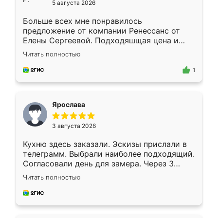
5 августа 2026
Больше всех мне понравилось
предложение от компании Ренессанс от
Елены Сергеевой. Подходяшщая цена и
короткие сроки изготовления. Приехавший
Читать полностью
для замера сотрудник Владислав
предложил по моему эскизу самый
1
подходящий вариант шкафа. Немного его
видоизменил, получилось даже лучше, чем
я хотела.
Ярослава
3 августа 2026
Кухню здесь заказали. Эскизы прислали в
телеграмм. Выбрали наиболее подходящий.
Согласовали день для замера. Через 3
недели кухня была уже готова. Остались
Читать полностью
довольны работой. Спасибо Ренессанс
мебель за качественную работу!