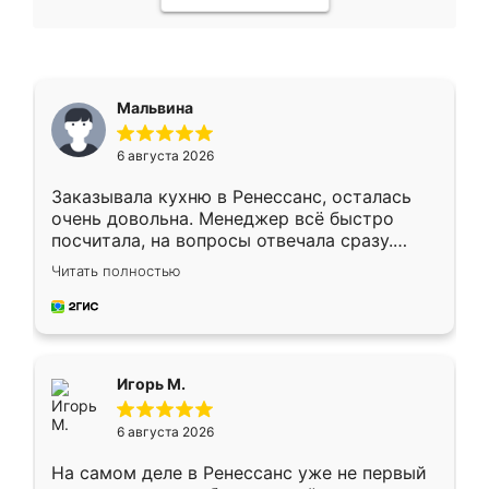
Мальвина
6 августа 2026
Заказывала кухню в Ренессанс, осталась
очень довольна. Менеджер всё быстро
посчитала, на вопросы отвечала сразу.
Замерщик приехал в субботу, подошёл к
Читать полностью
делу со всей ответственностью. Собрали
за день, ребята работали аккуратно, даже
пыли почти не было. Качество отличное,
ящики ходят плавно, ничего не скрипит.
Всё подошло как влитое.
Игорь М.
6 августа 2026
На самом деле в Ренессанс уже не первый