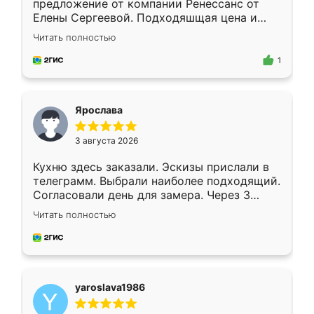
предложение от компании Ренессанс от
Елены Сергеевой. Подходяшщая цена и
короткие сроки изготовления. Приехавший
Читать полностью
для замера сотрудник Владислав
предложил по моему эскизу самый
1
подходящий вариант шкафа. Немного его
видоизменил, получилось даже лучше, чем
я хотела.
Ярослава
3 августа 2026
Кухню здесь заказали. Эскизы прислали в
телеграмм. Выбрали наиболее подходящий.
Согласовали день для замера. Через 3
недели кухня была уже готова. Остались
Читать полностью
довольны работой. Спасибо Ренессанс
мебель за качественную работу!
yaroslava1986