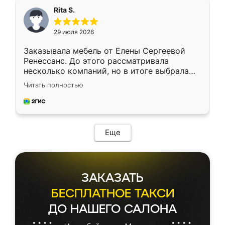
Rita S.
29 июля 2026
Заказывала мебель от Елены Сергеевой
Ренессанс. До этого рассматривала
несколько компаний, но в итоге выбрала
эту. Сначала обговорили условия, потом
Читать полностью
приехал замерщик, всё спокойно объяснил
и снял размеры. Изготовили в срок, с
доставкой тоже никаких проблем не
возникло. Сборку выполнили аккуратно,
мебель сразу встала на свое место без
Еще
каких-либо доработок. Качеством осталась
довольна, все выглядит так, как и ожидала.
ЗАКАЗАТЬ
БЕСПЛАТНОЕ ТАКСИ
ДО НАШЕГО САЛОНА