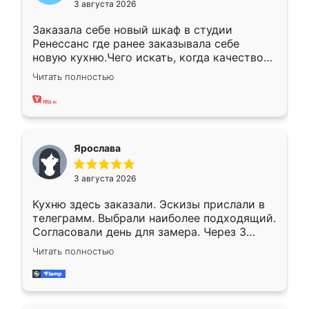
3 августа 2026
Заказала себе новый шкаф в студии
Ренессанс где ранее заказывала себе
новую кухню.Чего искать, когда качеством
вполне довольна. Служит кухня уже почти
Читать полностью
два года, нареканий нет.
Ярослава
3 августа 2026
Кухню здесь заказали. Эскизы прислали в
телеграмм. Выбрали наиболее подходящий.
Согласовали день для замера. Через 3
недели кухня была уже готова. Остались
Читать полностью
довольны работой. Спасибо Ренессанс
мебель за качественную работу!