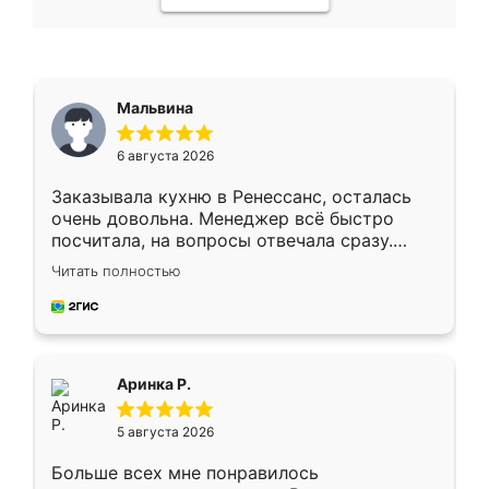
Мальвина
6 августа 2026
Заказывала кухню в Ренессанс, осталась
очень довольна. Менеджер всё быстро
посчитала, на вопросы отвечала сразу.
Замерщик приехал в субботу, подошёл к
Читать полностью
делу со всей ответственностью. Собрали
за день, ребята работали аккуратно, даже
пыли почти не было. Качество отличное,
ящики ходят плавно, ничего не скрипит.
Всё подошло как влитое.
Аринка Р.
5 августа 2026
Больше всех мне понравилось