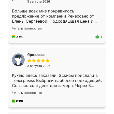
5 августа 2026
Больше всех мне понравилось
предложение от компании Ренессанс от
Елены Сергеевой. Подходяшщая цена и
короткие сроки изготовления. Приехавший
Читать полностью
для замера сотрудник Владислав
предложил по моему эскизу самый
1
подходящий вариант шкафа. Немного его
видоизменил, получилось даже лучше, чем
я хотела.
Ярослава
3 августа 2026
Кухню здесь заказали. Эскизы прислали в
телеграмм. Выбрали наиболее подходящий.
Согласовали день для замера. Через 3
недели кухня была уже готова. Остались
Читать полностью
довольны работой. Спасибо Ренессанс
мебель за качественную работу!