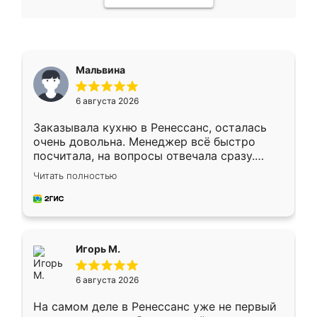
Мальвина
6 августа 2026
Заказывала кухню в Ренессанс, осталась
очень довольна. Менеджер всё быстро
посчитала, на вопросы отвечала сразу.
Замерщик приехал в субботу, подошёл к
Читать полностью
делу со всей ответственностью. Собрали
за день, ребята работали аккуратно, даже
пыли почти не было. Качество отличное,
ящики ходят плавно, ничего не скрипит.
Всё подошло как влитое.
Игорь М.
6 августа 2026
На самом деле в Ренессанс уже не первый