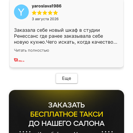
yaroslava1986
3 августа 2026
Заказала себе новый шкаф в студии
Ренессанс где ранее заказывала себе
новую кухню.Чего искать, когда качеством
вполне довольна. Служит кухня уже почти
Читать полностью
два года, нареканий нет.
Еще
ЗАКАЗАТЬ
БЕСПЛАТНОЕ ТАКСИ
ДО НАШЕГО САЛОНА