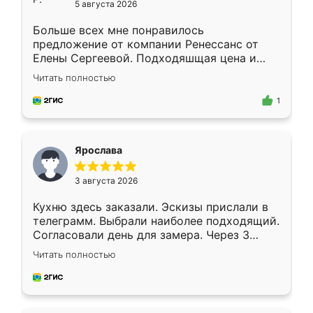
5 августа 2026
Больше всех мне понравилось
предложение от компании Ренессанс от
Елены Сергеевой. Подходяшщая цена и
короткие сроки изготовления. Приехавший
Читать полностью
для замера сотрудник Владислав
предложил по моему эскизу самый
1
подходящий вариант шкафа. Немного его
видоизменил, получилось даже лучше, чем
я хотела.
Ярослава
3 августа 2026
Кухню здесь заказали. Эскизы прислали в
телеграмм. Выбрали наиболее подходящий.
Согласовали день для замера. Через 3
недели кухня была уже готова. Остались
Читать полностью
довольны работой. Спасибо Ренессанс
мебель за качественную работу!