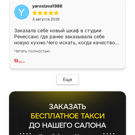
yaroslava1986
3 августа 2026
Заказала себе новый шкаф в студии
Ренессанс где ранее заказывала себе
новую кухню.Чего искать, когда качеством
вполне довольна. Служит кухня уже почти
Читать полностью
два года, нареканий нет.
Еще
ЗАКАЗАТЬ
БЕСПЛАТНОЕ ТАКСИ
ДО НАШЕГО САЛОНА