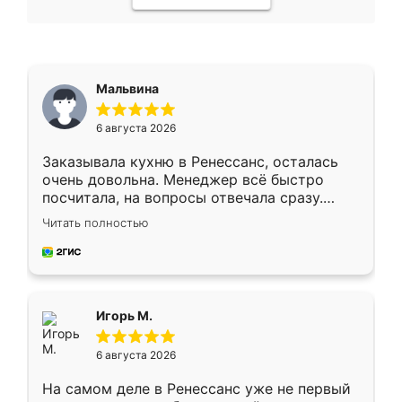
Мальвина
6 августа 2026
Заказывала кухню в Ренессанс, осталась
очень довольна. Менеджер всё быстро
посчитала, на вопросы отвечала сразу.
Замерщик приехал в субботу, подошёл к
Читать полностью
делу со всей ответственностью. Собрали
за день, ребята работали аккуратно, даже
пыли почти не было. Качество отличное,
ящики ходят плавно, ничего не скрипит.
Всё подошло как влитое.
Игорь М.
6 августа 2026
На самом деле в Ренессанс уже не первый