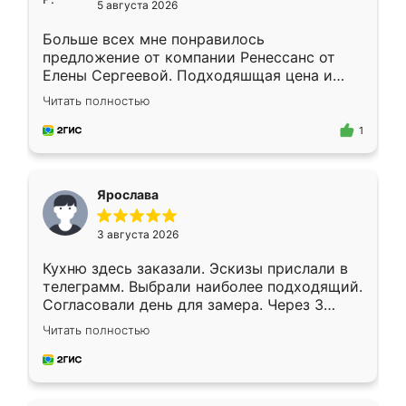
5 августа 2026
Больше всех мне понравилось
предложение от компании Ренессанс от
Елены Сергеевой. Подходяшщая цена и
короткие сроки изготовления. Приехавший
Читать полностью
для замера сотрудник Владислав
предложил по моему эскизу самый
1
подходящий вариант шкафа. Немного его
видоизменил, получилось даже лучше, чем
я хотела.
Ярослава
3 августа 2026
Кухню здесь заказали. Эскизы прислали в
телеграмм. Выбрали наиболее подходящий.
Согласовали день для замера. Через 3
недели кухня была уже готова. Остались
Читать полностью
довольны работой. Спасибо Ренессанс
мебель за качественную работу!