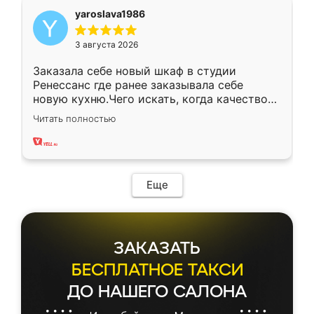
yaroslava1986
3 августа 2026
Заказала себе новый шкаф в студии
Ренессанс где ранее заказывала себе
новую кухню.Чего искать, когда качеством
вполне довольна. Служит кухня уже почти
Читать полностью
два года, нареканий нет.
Еще
ЗАКАЗАТЬ
БЕСПЛАТНОЕ ТАКСИ
ДО НАШЕГО САЛОНА