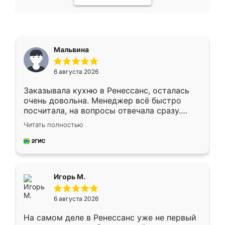
Мальвина
6 августа 2026
Заказывала кухню в Ренессанс, осталась
очень довольна. Менеджер всё быстро
посчитала, на вопросы отвечала сразу.
Замерщик приехал в субботу, подошёл к
Читать полностью
делу со всей ответственностью. Собрали
за день, ребята работали аккуратно, даже
пыли почти не было. Качество отличное,
ящики ходят плавно, ничего не скрипит.
Всё подошло как влитое.
Игорь М.
6 августа 2026
На самом деле в Ренессанс уже не первый