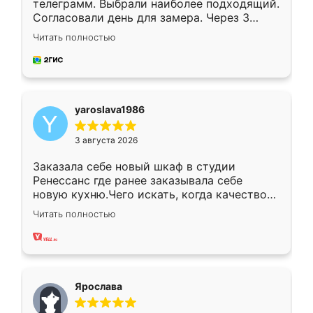
телеграмм. Выбрали наиболее подходящий.
Согласовали день для замера. Через 3
недели кухня была уже готова. Остались
Читать полностью
довольны работой. Спасибо Ренессанс
мебель за качественную работу!
yaroslava1986
3 августа 2026
Заказала себе новый шкаф в студии
Ренессанс где ранее заказывала себе
новую кухню.Чего искать, когда качеством
вполне довольна. Служит кухня уже почти
Читать полностью
два года, нареканий нет.
Ярослава