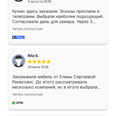
3 августа 2026
Кухню здесь заказали. Эскизы прислали в
телеграмм. Выбрали наиболее подходящий.
Согласовали день для замера. Через 3
недели кухня была уже готова. Остались
Читать полностью
довольны работой. Спасибо Ренессанс
мебель за качественную работу!
Rita S.
29 июля 2026
Заказывала мебель от Елены Сергеевой
Ренессанс. До этого рассматривала
несколько компаний, но в итоге выбрала
эту. Сначала обговорили условия, потом
Читать полностью
приехал замерщик, всё спокойно объяснил
и снял размеры. Изготовили в срок, с
доставкой тоже никаких проблем не
возникло. Сборку выполнили аккуратно,