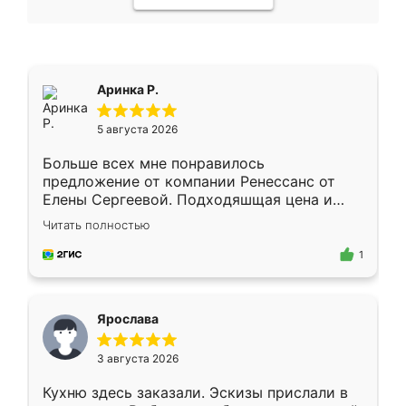
Аринка Р.
5 августа 2026
Больше всех мне понравилось
предложение от компании Ренессанс от
Елены Сергеевой. Подходяшщая цена и
короткие сроки изготовления. Приехавший
Читать полностью
для замера сотрудник Владислав
предложил по моему эскизу самый
1
подходящий вариант шкафа. Немного его
видоизменил, получилось даже лучше, чем
я хотела.
Ярослава
3 августа 2026
Кухню здесь заказали. Эскизы прислали в