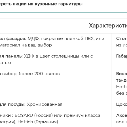
реть акции на кухонные гарнитуры
Характерист
ал фасадов:
МДФ, покрытые плёнкой ПВХ, или
Сто
материал на ваш выбор
из и
я панель:
ХДФ в цвет столешницы или с
Габа
чатью
а выбор, более 200 цветов
Выка
танд
Hett
без 
ля посуды:
Хромированная
Цоко
ники :
BOYARD (Россия) или премиум класса
Аксе
встрия), Hettich (Германия)
волш