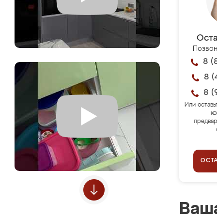
Оста
Позвон
8 (
8 (
8 (
Или оставь
ко
предвар
ОСТ
Ваша