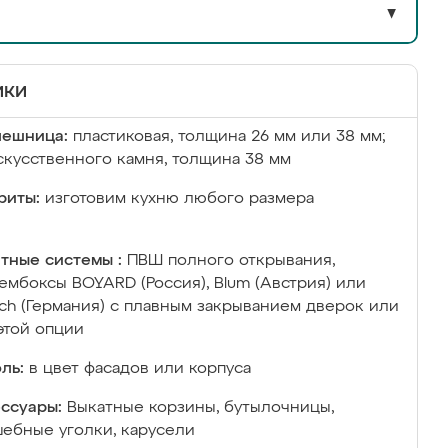
▼
ики
лешница:
пластиковая, толщина 26 мм или 38 мм;
скусственного камня, толщина 38 мм
риты:
изготовим кухню любого размера
тные системы :
ПВШ полного открывания,
ембоксы BOYARD (Россия), Blum (Австрия) или
ich (Германия) с плавным закрыванием дверок или
этой опции
ль:
в цвет фасадов или корпуса
ссуары:
Выкатные корзины, бутылочницы,
ебные уголки, карусели