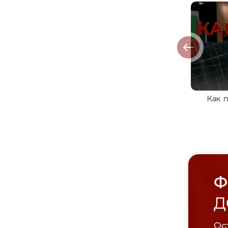
Как 
Ф
Д
Ост