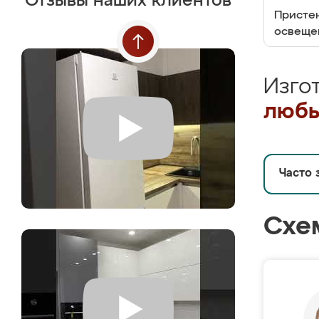
Отзывы наших клиентов
Пристен
освеще
Изго
любы
Часто 
Схе