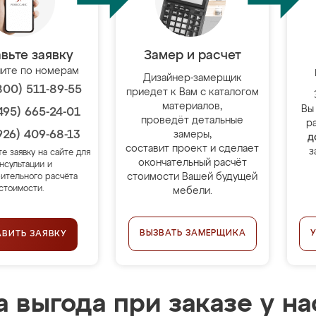
вьте заявку
Замер и расчет
ите по номерам
Дизайнер-замерщик
800) 511-89-55
приедет к Вам с каталогом
материалов,
Вы
495) 665-24-01
проведёт детальные
р
926) 409-68-13
замеры,
д
составит проект и сделает
з
те заявку на сайте для
окончательный расчёт
нсультации и
стоимости Вашей будущей
ительного расчёта
стоимости.
мебели.
ВЫЗВАТЬ ЗАМЕРЩИКА
АВИТЬ ЗАЯВКУ
 выгода при заказе у на