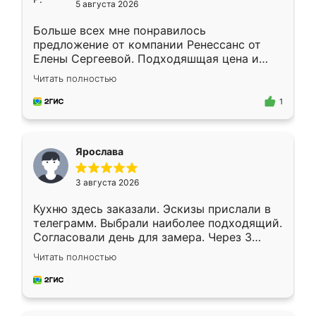
5 августа 2026
Больше всех мне понравилось
предложение от компании Ренессанс от
Елены Сергеевой. Подходяшщая цена и
короткие сроки изготовления. Приехавший
Читать полностью
для замера сотрудник Владислав
предложил по моему эскизу самый
1
подходящий вариант шкафа. Немного его
видоизменил, получилось даже лучше, чем
я хотела.
Ярослава
3 августа 2026
Кухню здесь заказали. Эскизы прислали в
телеграмм. Выбрали наиболее подходящий.
Согласовали день для замера. Через 3
недели кухня была уже готова. Остались
Читать полностью
довольны работой. Спасибо Ренессанс
мебель за качественную работу!