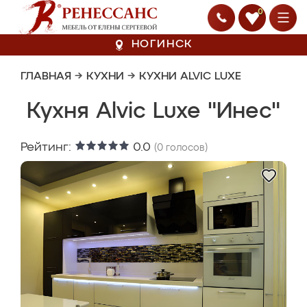
0
НОГИНСК
ГЛАВНАЯ
→
КУХНИ
→
КУХНИ ALVIC LUXE
Кухня Alvic Luxe "Инес"
Рейтинг:
0.0
(
0
голосов)