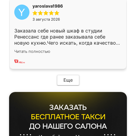
yaroslava1986
3 августа 2026
Заказала себе новый шкаф в студии
Ренессанс где ранее заказывала себе
новую кухню.Чего искать, когда качеством
вполне довольна. Служит кухня уже почти
Читать полностью
два года, нареканий нет.
Еще
ЗАКАЗАТЬ
БЕСПЛАТНОЕ ТАКСИ
ДО НАШЕГО САЛОНА