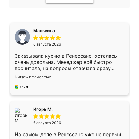
Мальвина
6 августа 2026
Заказывала кухню в Ренессанс, осталась
очень довольна. Менеджер всё быстро
посчитала, на вопросы отвечала сразу.
Замерщик приехал в субботу, подошёл к
Читать полностью
делу со всей ответственностью. Собрали
за день, ребята работали аккуратно, даже
пыли почти не было. Качество отличное,
ящики ходят плавно, ничего не скрипит.
Всё подошло как влитое.
Игорь М.
6 августа 2026
На самом деле в Ренессанс уже не первый