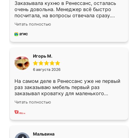
Заказывала кухню в Ренессанс, осталась
очень довольна. Менеджер всё быстро
посчитала, на вопросы отвечала сразу.
Замерщик приехал в субботу, подошёл к
Читать полностью
делу со всей ответственностью. Собрали
за день, ребята работали аккуратно, даже
пыли почти не было. Качество отличное,
ящики ходят плавно, ничего не скрипит.
Всё подошло как влитое.
Игорь М.
6 августа 2026
На самом деле в Ренессанс уже не первый
раз заказываю мебель первый раз
заказывал кроватку для маленького
ребёнка при его рождении ,во второй раз
Читать полностью
заказал шкаф-купе. По качеству очень
хорошее сборка достаточно быстрая,
также адекватные цены. До этого
сравнивал с разными конкурентами в этом
сегменте ,выбор у конкурентов куда
Мальвина
меньше, здесь же он более разнообразный.