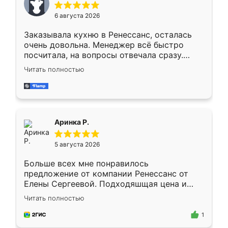
Мне нравится ,если что-то потребуется из
6 августа 2026
мебели буду заказывать только здесь.
Заказывала кухню в Ренессанс, осталась
очень довольна. Менеджер всё быстро
посчитала, на вопросы отвечала сразу.
Замерщик приехал в субботу, подошёл к
Читать полностью
делу со всей ответственностью. Собрали
за день, ребята работали аккуратно, даже
пыли почти не было. Качество отличное,
ящики ходят плавно, ничего не скрипит.
Всё подошло как влитое.
Аринка Р.
5 августа 2026
Больше всех мне понравилось
предложение от компании Ренессанс от
Елены Сергеевой. Подходяшщая цена и
короткие сроки изготовления. Приехавший
Читать полностью
для замера сотрудник Владислав
предложил по моему эскизу самый
1
подходящий вариант шкафа. Немного его