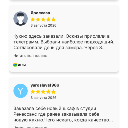
видоизменил, получилось даже лучше, чем
я хотела.
Ярослава
3 августа 2026
Кухню здесь заказали. Эскизы прислали в
телеграмм. Выбрали наиболее подходящий.
Согласовали день для замера. Через 3
недели кухня была уже готова. Остались
Читать полностью
довольны работой. Спасибо Ренессанс
мебель за качественную работу!
yaroslava1986
3 августа 2026
Заказала себе новый шкаф в студии
Ренессанс где ранее заказывала себе
новую кухню.Чего искать, когда качеством
вполне довольна. Служит кухня уже почти
Читать полностью