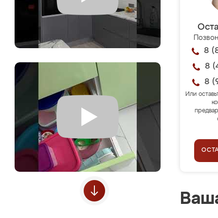
Оста
Позвон
8 (
8 (
8 (
Или оставь
ко
предвар
ОСТ
Ваша