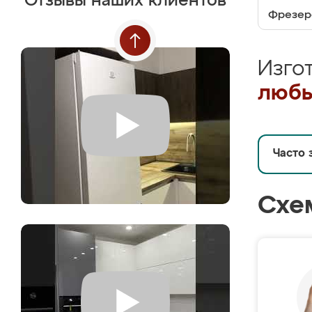
Отзывы наших клиентов
Фрезер
Изго
любы
Часто 
Схе