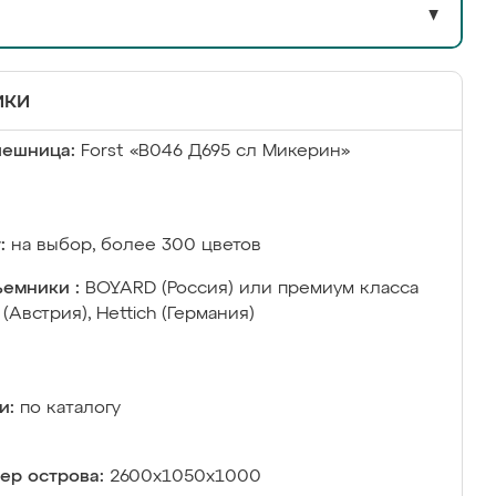
▼
ики
лешница:
Forst «В046 Д695 сл Микерин»
:
на выбор, более 300 цветов
емники :
BOYARD (Россия) или премиум класса
 (Австрия), Hettich (Германия)
и:
по каталогу
ер острова:
2600х1050х1000