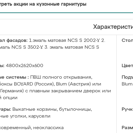
реть акции на кухонные гарнитуры
Характерист
ал фасадов:
1.эмаль матовая NCS S 2002-Y 2.
Сто
маль NCS S 3502-Y 3. эмаль матовая NCS S
ы:
4800х2620х600
Цвет
е системы :
ПВШ полного открывания,
Подъ
оксы BOYARD (Россия), Blum (Австрия) или
Blum
 (Германия) с плавным закрыванием дверок или
й опции
уары:
Выкатные корзины, бутылочницы,
Ручк
ые уголки, карусели
современный, неоклассика
Разм