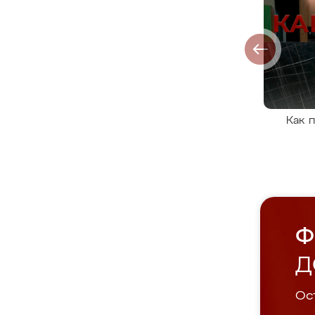
Как 
Ф
Д
Ост