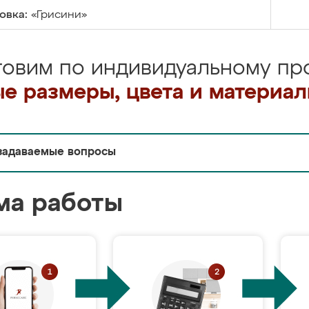
овка:
«Грисини»
товим по индивидуальному про
е размеры, цвета и материа
задаваемые вопросы
ма работы