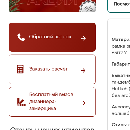
Посмот
Обратный звонок
Матери
рамка э
6502-Y
Габарит
Заказать расчёт
Выкатны
тандемб
Hettich
Бесплатный вызов
без это
дизайнера-
Аксесс
замерщика
волшебн
Стиль: