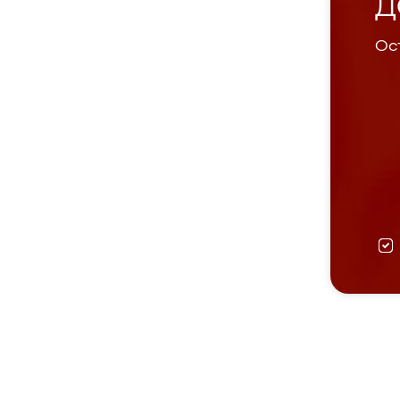
Д
Ост