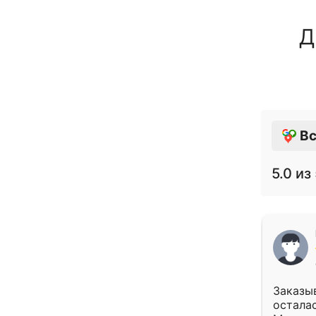
Д
Вс
5.0
из 
Заказыв
осталас