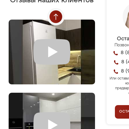
Отзывы наших клиентов
Оста
Позвон
8 (
8 (
8 (
Или оставь
ко
предвар
ОСТ