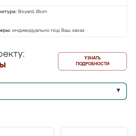
итура:
Boyard, Blum
еры:
индивидуально под Ваш заказ
екту:
УЗНАТЬ
лы
ПОДРОБНОСТИ
▼