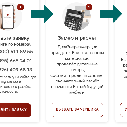
вьте заявку
Замер и расчет
ите по номерам
Дизайнер-замерщик
800) 511-89-55
приедет к Вам с каталогом
материалов,
Вы
495) 665-24-01
проведёт детальные
р
926) 409-68-13
замеры,
д
составит проект и сделает
з
те заявку на сайте для
окончательный расчёт
нсультации и
стоимости Вашей будущей
ительного расчёта
стоимости.
мебели.
ВЫЗВАТЬ ЗАМЕРЩИКА
АВИТЬ ЗАЯВКУ