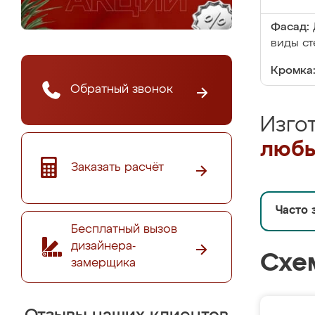
Фасад:
виды ст
Кромка
Обратный звонок
Изго
любы
Заказать расчёт
Часто 
Бесплатный вызов
дизайнера-
Схе
замерщика