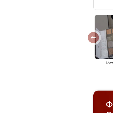
Мат
Ф