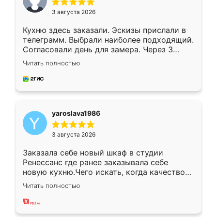
3 августа 2026
Кухню здесь заказали. Эскизы прислали в
телеграмм. Выбрали наиболее подходящий.
Согласовали день для замера. Через 3
недели кухня была уже готова. Остались
Читать полностью
довольны работой. Спасибо Ренессанс
мебель за качественную работу!
yaroslava1986
3 августа 2026
Заказала себе новый шкаф в студии
Ренессанс где ранее заказывала себе
новую кухню.Чего искать, когда качеством
вполне довольна. Служит кухня уже почти
Читать полностью
два года, нареканий нет.