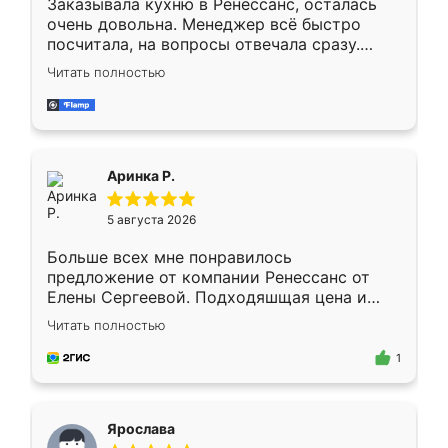
Заказывала кухню в Ренессанс, осталась
очень довольна. Менеджер всё быстро
посчитала, на вопросы отвечала сразу.
Замерщик приехал в субботу, подошёл к
Читать полностью
делу со всей ответственностью. Собрали
за день, ребята работали аккуратно, даже
пыли почти не было. Качество отличное,
ящики ходят плавно, ничего не скрипит.
Всё подошло как влитое.
Аринка Р.
5 августа 2026
Больше всех мне понравилось
предложение от компании Ренессанс от
Елены Сергеевой. Подходяшщая цена и
короткие сроки изготовления. Приехавший
Читать полностью
для замера сотрудник Владислав
предложил по моему эскизу самый
1
подходящий вариант шкафа. Немного его
видоизменил, получилось даже лучше, чем
я хотела.
Ярослава