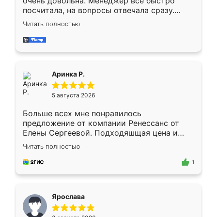
очень довольна. Менеджер всё быстро
посчитала, на вопросы отвечала сразу.
Замерщик приехал в субботу, подошёл к
Читать полностью
делу со всей ответственностью. Собрали
за день, ребята работали аккуратно, даже
пыли почти не было. Качество отличное,
ящики ходят плавно, ничего не скрипит.
Всё подошло как влитое.
Аринка Р.
5 августа 2026
Больше всех мне понравилось
предложение от компании Ренессанс от
Елены Сергеевой. Подходяшщая цена и
короткие сроки изготовления. Приехавший
Читать полностью
для замера сотрудник Владислав
предложил по моему эскизу самый
1
подходящий вариант шкафа. Немного его
видоизменил, получилось даже лучше, чем
я хотела.
Ярослава