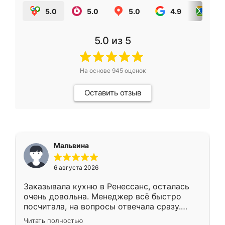
5.0
5.0
5.0
4.9
5.0
5.0
из 5
На основе
945
оценок
Оставить отзыв
Мальвина
6 августа 2026
Заказывала кухню в Ренессанс, осталась
очень довольна. Менеджер всё быстро
посчитала, на вопросы отвечала сразу.
Замерщик приехал в субботу, подошёл к
Читать полностью