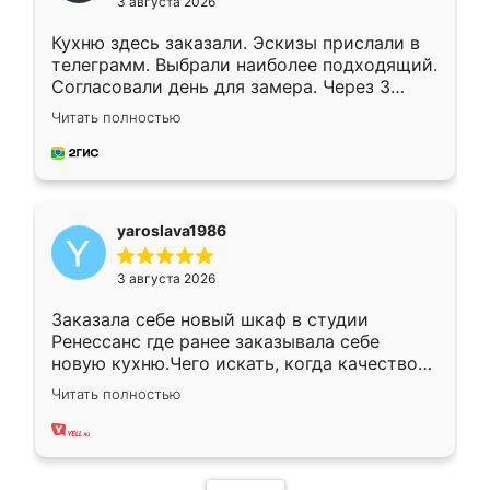
3 августа 2026
Кухню здесь заказали. Эскизы прислали в
телеграмм. Выбрали наиболее подходящий.
Согласовали день для замера. Через 3
недели кухня была уже готова. Остались
Читать полностью
довольны работой. Спасибо Ренессанс
мебель за качественную работу!
yaroslava1986
3 августа 2026
Заказала себе новый шкаф в студии
Ренессанс где ранее заказывала себе
новую кухню.Чего искать, когда качеством
вполне довольна. Служит кухня уже почти
Читать полностью
два года, нареканий нет.