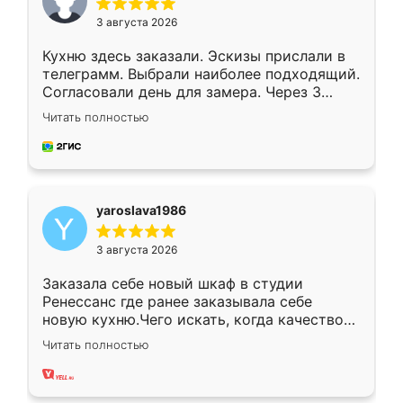
3 августа 2026
Кухню здесь заказали. Эскизы прислали в
телеграмм. Выбрали наиболее подходящий.
Согласовали день для замера. Через 3
недели кухня была уже готова. Остались
Читать полностью
довольны работой. Спасибо Ренессанс
мебель за качественную работу!
yaroslava1986
3 августа 2026
Заказала себе новый шкаф в студии
Ренессанс где ранее заказывала себе
новую кухню.Чего искать, когда качеством
вполне довольна. Служит кухня уже почти
Читать полностью
два года, нареканий нет.