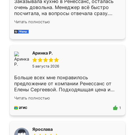
Заказывала кухню в Ренессанс, осталась
очень довольна. Менеджер всё быстро
посчитала, на вопросы отвечала сразу.
Замерщик приехал в субботу, подошёл к
Читать полностью
делу со всей ответственностью. Собрали
за день, ребята работали аккуратно, даже
пыли почти не было. Качество отличное,
ящики ходят плавно, ничего не скрипит.
Всё подошло как влитое.
Аринка Р.
5 августа 2026
Больше всех мне понравилось
предложение от компании Ренессанс от
Елены Сергеевой. Подходяшщая цена и
короткие сроки изготовления. Приехавший
Читать полностью
для замера сотрудник Владислав
предложил по моему эскизу самый
1
подходящий вариант шкафа. Немного его
видоизменил, получилось даже лучше, чем
я хотела.
Ярослава