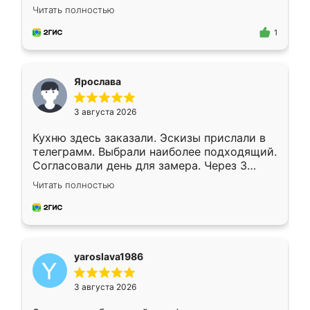
короткие сроки изготовления. Приехавший
Читать полностью
для замера сотрудник Владислав
предложил по моему эскизу самый
1
подходящий вариант шкафа. Немного его
видоизменил, получилось даже лучше, чем
я хотела.
Ярослава
3 августа 2026
Кухню здесь заказали. Эскизы прислали в
телеграмм. Выбрали наиболее подходящий.
Согласовали день для замера. Через 3
недели кухня была уже готова. Остались
Читать полностью
довольны работой. Спасибо Ренессанс
мебель за качественную работу!
yaroslava1986
3 августа 2026