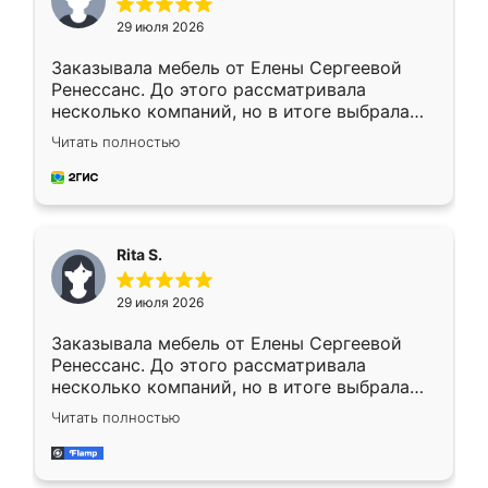
29 июля 2026
Заказывала мебель от Елены Сергеевой
Ренессанс. До этого рассматривала
несколько компаний, но в итоге выбрала
эту. Сначала обговорили условия, потом
Читать полностью
приехал замерщик, всё спокойно объяснил
и снял размеры. Изготовили в срок, с
доставкой тоже никаких проблем не
возникло. Сборку выполнили аккуратно,
мебель сразу встала на свое место без
Rita S.
каких-либо доработок. Качеством осталась
довольна, все выглядит так, как и ожидала.
29 июля 2026
Заказывала мебель от Елены Сергеевой
Ренессанс. До этого рассматривала
несколько компаний, но в итоге выбрала
эту. Сначала обговорили условия, потом
Читать полностью
приехал замерщик, всё спокойно объяснил
и снял размеры. Изготовили в срок, с
доставкой тоже никаких проблем не