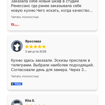
Заказала себе новый шкаф в студии
Ренессанс где ранее заказывала себе
новую кухню.Чего искать, когда качеством
вполне довольна. Служит кухня уже почти
Читать полностью
два года, нареканий нет.
Ярослава
3 августа 2026
Кухню здесь заказали. Эскизы прислали в
телеграмм. Выбрали наиболее подходящий.
Согласовали день для замера. Через 3
недели кухня была уже готова. Остались
Читать полностью
довольны работой. Спасибо Ренессанс
мебель за качественную работу!
Rita S.