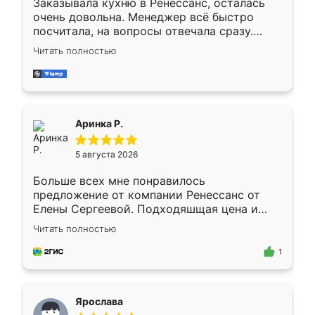
Заказывала кухню в Ренессанс, осталась
очень довольна. Менеджер всё быстро
посчитала, на вопросы отвечала сразу.
Замерщик приехал в субботу, подошёл к
Читать полностью
делу со всей ответственностью. Собрали
за день, ребята работали аккуратно, даже
пыли почти не было. Качество отличное,
ящики ходят плавно, ничего не скрипит.
Всё подошло как влитое.
Аринка Р.
5 августа 2026
Больше всех мне понравилось
предложение от компании Ренессанс от
Елены Сергеевой. Подходяшщая цена и
короткие сроки изготовления. Приехавший
Читать полностью
для замера сотрудник Владислав
предложил по моему эскизу самый
1
подходящий вариант шкафа. Немного его
видоизменил, получилось даже лучше, чем
я хотела.
Ярослава