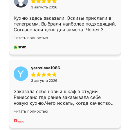
3 августа 2026
Кухню здесь заказали. Эскизы прислали в
телеграмм. Выбрали наиболее подходящий.
Согласовали день для замера. Через 3
недели кухня была уже готова. Остались
Читать полностью
довольны работой. Спасибо Ренессанс
мебель за качественную работу!
yaroslava1986
3 августа 2026
Заказала себе новый шкаф в студии
Ренессанс где ранее заказывала себе
новую кухню.Чего искать, когда качеством
вполне довольна. Служит кухня уже почти
Читать полностью
два года, нареканий нет.