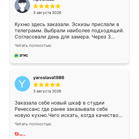
3 августа 2026
Кухню здесь заказали. Эскизы прислали в
телеграмм. Выбрали наиболее подходящий.
Согласовали день для замера. Через 3
недели кухня была уже готова. Остались
Читать полностью
довольны работой. Спасибо Ренессанс
мебель за качественную работу!
yaroslava1986
3 августа 2026
Заказала себе новый шкаф в студии
Ренессанс где ранее заказывала себе
новую кухню.Чего искать, когда качеством
вполне довольна. Служит кухня уже почти
Читать полностью
два года, нареканий нет.