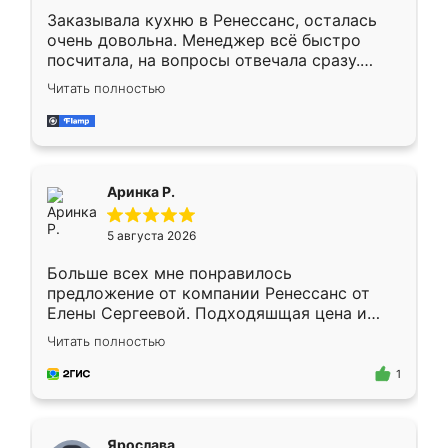
Заказывала кухню в Ренессанс, осталась
очень довольна. Менеджер всё быстро
посчитала, на вопросы отвечала сразу.
Замерщик приехал в субботу, подошёл к
Читать полностью
делу со всей ответственностью. Собрали
за день, ребята работали аккуратно, даже
пыли почти не было. Качество отличное,
ящики ходят плавно, ничего не скрипит.
Всё подошло как влитое.
Аринка Р.
5 августа 2026
Больше всех мне понравилось
предложение от компании Ренессанс от
Елены Сергеевой. Подходяшщая цена и
короткие сроки изготовления. Приехавший
Читать полностью
для замера сотрудник Владислав
предложил по моему эскизу самый
1
подходящий вариант шкафа. Немного его
видоизменил, получилось даже лучше, чем
я хотела.
Ярослава