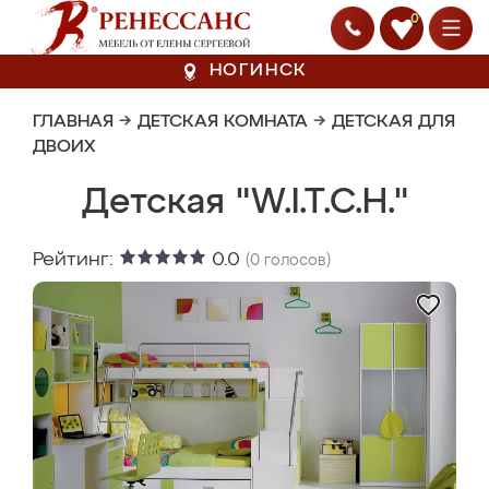
0
НОГИНСК
ГЛАВНАЯ
→
ДЕТСКАЯ КОМНАТА
→
ДЕТСКАЯ ДЛЯ
ДВОИХ
Детская "W.I.T.C.H."
Рейтинг:
0.0
(
0
голосов)