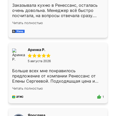
Заказывала кухню в Ренессанс, осталась
очень довольна. Менеджер всё быстро
посчитала, на вопросы отвечала сразу.
Замерщик приехал в субботу, подошёл к
Читать полностью
делу со всей ответственностью. Собрали
за день, ребята работали аккуратно, даже
пыли почти не было. Качество отличное,
ящики ходят плавно, ничего не скрипит.
Всё подошло как влитое.
Аринка Р.
5 августа 2026
Больше всех мне понравилось
предложение от компании Ренессанс от
Елены Сергеевой. Подходяшщая цена и
короткие сроки изготовления. Приехавший
Читать полностью
для замера сотрудник Владислав
предложил по моему эскизу самый
1
подходящий вариант шкафа. Немного его
видоизменил, получилось даже лучше, чем
я хотела.
Ярослава