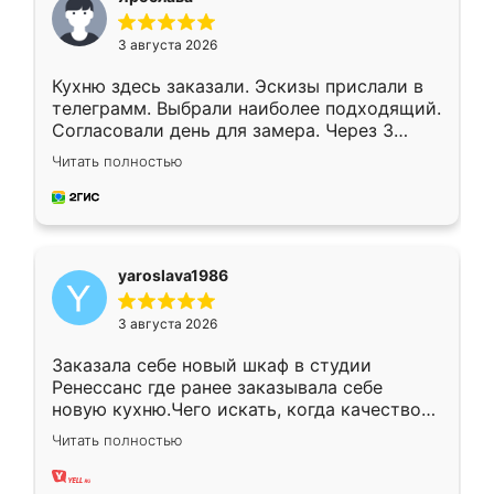
3 августа 2026
Кухню здесь заказали. Эскизы прислали в
телеграмм. Выбрали наиболее подходящий.
Согласовали день для замера. Через 3
недели кухня была уже готова. Остались
Читать полностью
довольны работой. Спасибо Ренессанс
мебель за качественную работу!
yaroslava1986
3 августа 2026
Заказала себе новый шкаф в студии
Ренессанс где ранее заказывала себе
новую кухню.Чего искать, когда качеством
вполне довольна. Служит кухня уже почти
Читать полностью
два года, нареканий нет.