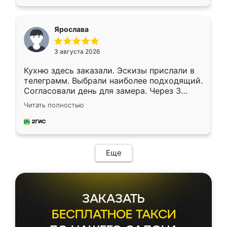
подходящий вариант шкафа. Немного его
видоизменил, получилось даже лучше, чем
я хотела.
Ярослава
3 августа 2026
Кухню здесь заказали. Эскизы прислали в
телеграмм. Выбрали наиболее подходящий.
Согласовали день для замера. Через 3
недели кухня была уже готова. Остались
Читать полностью
довольны работой. Спасибо Ренессанс
мебель за качественную работу!
Еще
ЗАКАЗАТЬ
БЕСПЛАТНОЕ ТАКСИ