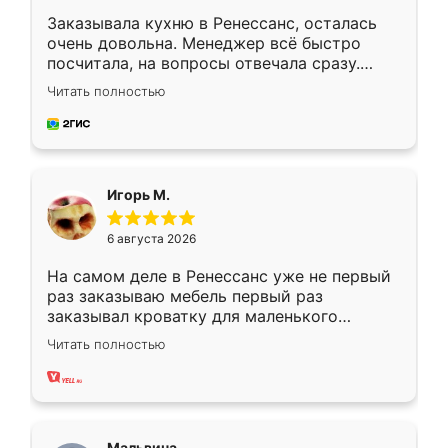
Заказывала кухню в Ренессанс, осталась
очень довольна. Менеджер всё быстро
посчитала, на вопросы отвечала сразу.
Замерщик приехал в субботу, подошёл к
Читать полностью
делу со всей ответственностью. Собрали
за день, ребята работали аккуратно, даже
пыли почти не было. Качество отличное,
ящики ходят плавно, ничего не скрипит.
Всё подошло как влитое.
Игорь М.
6 августа 2026
На самом деле в Ренессанс уже не первый
раз заказываю мебель первый раз
заказывал кроватку для маленького
ребёнка при его рождении ,во второй раз
Читать полностью
заказал шкаф-купе. По качеству очень
хорошее сборка достаточно быстрая,
также адекватные цены. До этого
сравнивал с разными конкурентами в этом
сегменте ,выбор у конкурентов куда
Мальвина