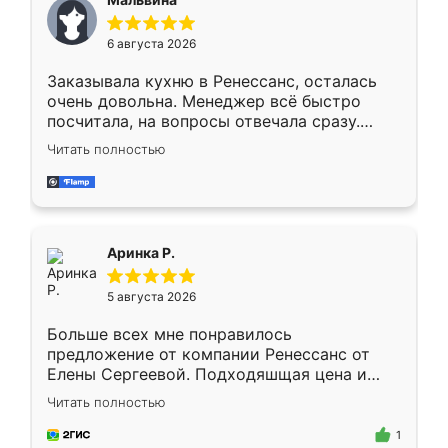
меньше, здесь же он более разнообразный.
Мне нравится ,если что-то потребуется из
6 августа 2026
мебели буду заказывать только здесь.
Заказывала кухню в Ренессанс, осталась
очень довольна. Менеджер всё быстро
посчитала, на вопросы отвечала сразу.
Замерщик приехал в субботу, подошёл к
Читать полностью
делу со всей ответственностью. Собрали
за день, ребята работали аккуратно, даже
пыли почти не было. Качество отличное,
ящики ходят плавно, ничего не скрипит.
Всё подошло как влитое.
Аринка Р.
5 августа 2026
Больше всех мне понравилось
предложение от компании Ренессанс от
Елены Сергеевой. Подходяшщая цена и
короткие сроки изготовления. Приехавший
Читать полностью
для замера сотрудник Владислав
предложил по моему эскизу самый
1