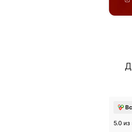
Д
Вс
5.0
из 