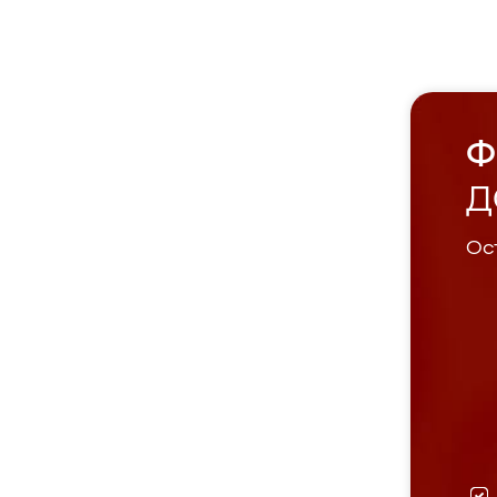
Ф
Д
Ост