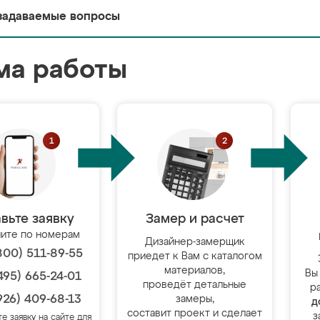
задаваемые вопросы
ма работы
вьте заявку
Замер и расчет
ите по номерам
Дизайнер-замерщик
800) 511-89-55
приедет к Вам с каталогом
материалов,
Вы
495) 665-24-01
проведёт детальные
р
926) 409-68-13
замеры,
д
составит проект и сделает
з
те заявку на сайте для