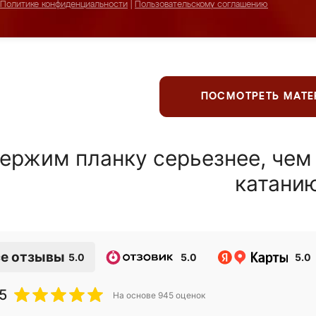
Политике конфиденциальности
|
Пользовательскому соглашению
ПОСМОТРЕТЬ МАТ
ержим планку серьезнее, чем
катани
е отзывы
5.0
5.0
5.0
5
На основе
945
оценок