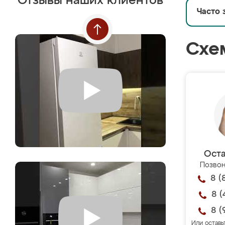
Отзывы наших клиентов
Часто 
Схе
Оста
Позвон
8 (
8 (
8 (
Или оставь