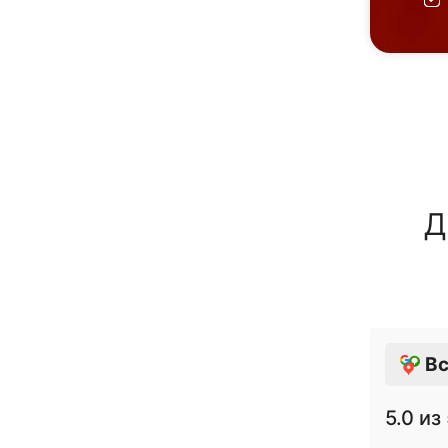
Д
Вс
5.0
из 