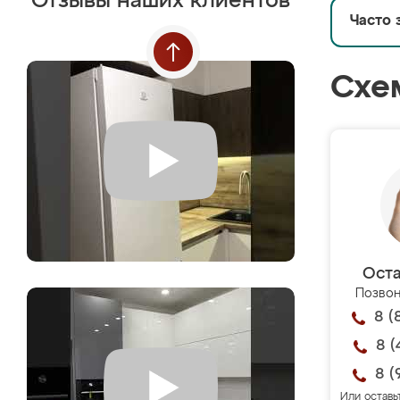
Отзывы наших клиентов
Часто 
Схе
Оста
Позвон
8 (
8 (
8 (
Или оставь