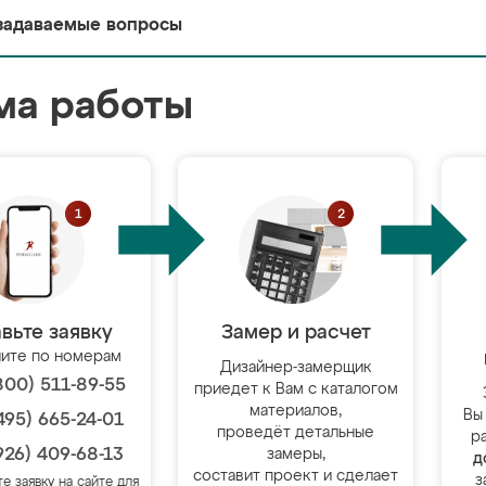
задаваемые вопросы
ма работы
вьте заявку
Замер и расчет
ите по номерам
Дизайнер-замерщик
800) 511-89-55
приедет к Вам с каталогом
материалов,
Вы
495) 665-24-01
проведёт детальные
р
926) 409-68-13
замеры,
д
составит проект и сделает
з
те заявку на сайте для