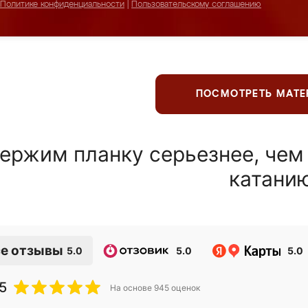
Политике конфиденциальности
|
Пользовательскому соглашению
ПОСМОТРЕТЬ МАТ
ержим планку серьезнее, чем
катани
е отзывы
5.0
5.0
5.0
5
На основе
945
оценок