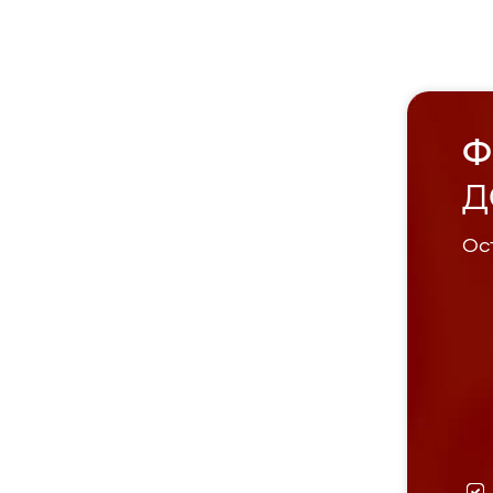
Ф
Д
Ост