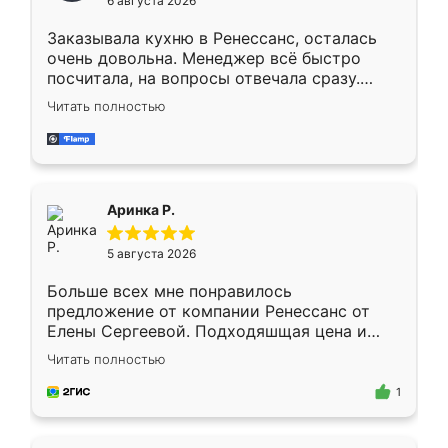
6 августа 2026
мебели буду заказывать только здесь.
Заказывала кухню в Ренессанс, осталась
очень довольна. Менеджер всё быстро
посчитала, на вопросы отвечала сразу.
Замерщик приехал в субботу, подошёл к
Читать полностью
делу со всей ответственностью. Собрали
за день, ребята работали аккуратно, даже
пыли почти не было. Качество отличное,
ящики ходят плавно, ничего не скрипит.
Всё подошло как влитое.
Аринка Р.
5 августа 2026
Больше всех мне понравилось
предложение от компании Ренессанс от
Елены Сергеевой. Подходяшщая цена и
короткие сроки изготовления. Приехавший
Читать полностью
для замера сотрудник Владислав
предложил по моему эскизу самый
1
подходящий вариант шкафа. Немного его
видоизменил, получилось даже лучше, чем