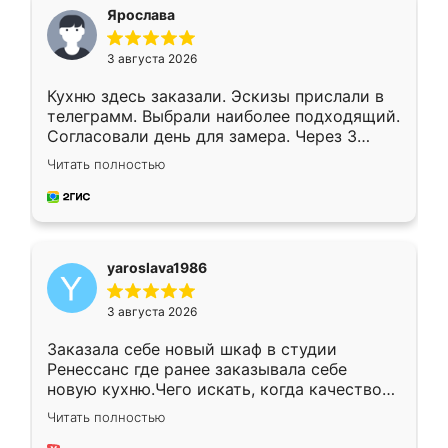
я хотела.
Ярослава
3 августа 2026
Кухню здесь заказали. Эскизы прислали в
телеграмм. Выбрали наиболее подходящий.
Согласовали день для замера. Через 3
недели кухня была уже готова. Остались
Читать полностью
довольны работой. Спасибо Ренессанс
мебель за качественную работу!
yaroslava1986
3 августа 2026
Заказала себе новый шкаф в студии
Ренессанс где ранее заказывала себе
новую кухню.Чего искать, когда качеством
вполне довольна. Служит кухня уже почти
Читать полностью
два года, нареканий нет.