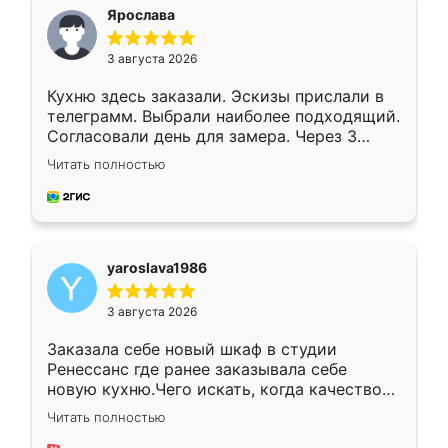
я хотела.
Ярослава
3 августа 2026
Кухню здесь заказали. Эскизы прислали в
телеграмм. Выбрали наиболее подходящий.
Согласовали день для замера. Через 3
недели кухня была уже готова. Остались
Читать полностью
довольны работой. Спасибо Ренессанс
мебель за качественную работу!
yaroslava1986
3 августа 2026
Заказала себе новый шкаф в студии
Ренессанс где ранее заказывала себе
новую кухню.Чего искать, когда качеством
вполне довольна. Служит кухня уже почти
Читать полностью
два года, нареканий нет.