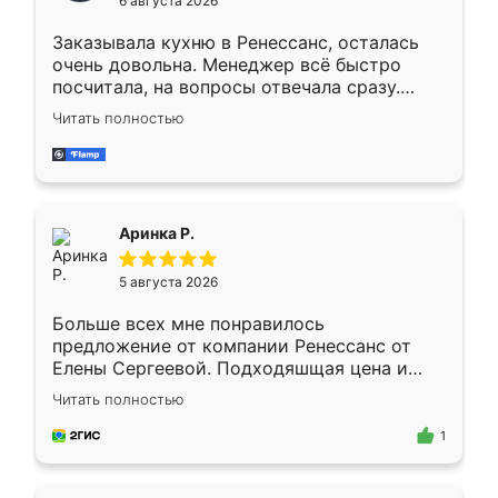
6 августа 2026
мебели буду заказывать только здесь.
Заказывала кухню в Ренессанс, осталась
очень довольна. Менеджер всё быстро
посчитала, на вопросы отвечала сразу.
Замерщик приехал в субботу, подошёл к
Читать полностью
делу со всей ответственностью. Собрали
за день, ребята работали аккуратно, даже
пыли почти не было. Качество отличное,
ящики ходят плавно, ничего не скрипит.
Всё подошло как влитое.
Аринка Р.
5 августа 2026
Больше всех мне понравилось
предложение от компании Ренессанс от
Елены Сергеевой. Подходяшщая цена и
короткие сроки изготовления. Приехавший
Читать полностью
для замера сотрудник Владислав
предложил по моему эскизу самый
1
подходящий вариант шкафа. Немного его
видоизменил, получилось даже лучше, чем