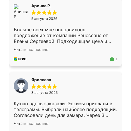
Всё подошло как влитое.
Аринка Р.
5 августа 2026
Больше всех мне понравилось
предложение от компании Ренессанс от
Елены Сергеевой. Подходяшщая цена и
короткие сроки изготовления. Приехавший
Читать полностью
для замера сотрудник Владислав
предложил по моему эскизу самый
1
подходящий вариант шкафа. Немного его
видоизменил, получилось даже лучше, чем
я хотела.
Ярослава
3 августа 2026
Кухню здесь заказали. Эскизы прислали в
телеграмм. Выбрали наиболее подходящий.
Согласовали день для замера. Через 3
недели кухня была уже готова. Остались
Читать полностью
довольны работой. Спасибо Ренессанс