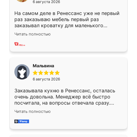
6 августа 2026
На самом деле в Ренессанс уже не первый
раз заказываю мебель первый раз
заказывал кроватку для маленького
ребёнка при его рождении ,во второй раз
Читать полностью
заказал шкаф-купе. По качеству очень
хорошее сборка достаточно быстрая,
также адекватные цены. До этого
сравнивал с разными конкурентами в этом
сегменте ,выбор у конкурентов куда
Мальвина
меньше, здесь же он более разнообразный.
Мне нравится ,если что-то потребуется из
6 августа 2026
мебели буду заказывать только здесь.
Заказывала кухню в Ренессанс, осталась
очень довольна. Менеджер всё быстро
посчитала, на вопросы отвечала сразу.
Замерщик приехал в субботу, подошёл к
Читать полностью
делу со всей ответственностью. Собрали
за день, ребята работали аккуратно, даже
пыли почти не было. Качество отличное,
ящики ходят плавно, ничего не скрипит.