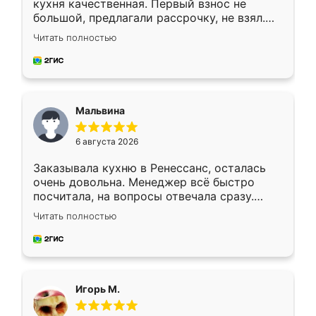
кухня качественная. Первый взнос не
большой, предлагали рассрочку, не взял.
Ждал меньше месяца, сборщик с прямыми
Читать полностью
руками. По цене вышло адекватно.
Рекомендую!
Мальвина
6 августа 2026
Заказывала кухню в Ренессанс, осталась
очень довольна. Менеджер всё быстро
посчитала, на вопросы отвечала сразу.
Замерщик приехал в субботу, подошёл к
Читать полностью
делу со всей ответственностью. Собрали
за день, ребята работали аккуратно, даже
пыли почти не было. Качество отличное,
ящики ходят плавно, ничего не скрипит.
Всё подошло как влитое.
Игорь М.